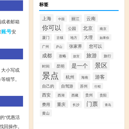
标签
上海
云南
丽江
中国
码或者邮箱
你可以
北京
公园
南京
账号
保
安
大理
厦门
地方
古镇
如果你
张家界
您可以
广州
庐山
成都
旅游
攻略
旅行
故宫
景区
是一个
昆明
时间
，大小写或
景点
游客
杭州
海南
号等细节。
自己的
自驾游
苏州
行程
西安
贵州
西湖
西藏
贵阳
门票
重庆
费用
长沙
青岛
黄山
的“优惠活
码找回操作。