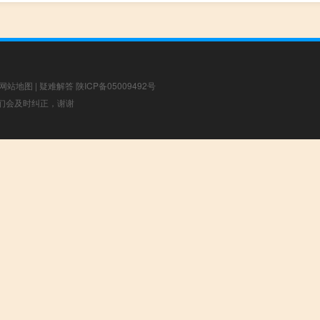
网站地图
|
疑难解答
陕ICP备05009492号
，我们会及时纠正，谢谢