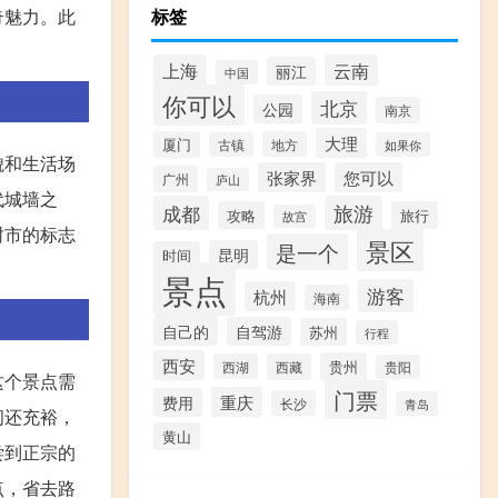
奇魅力。此
标签
上海
云南
丽江
中国
你可以
北京
公园
南京
大理
厦门
地方
古镇
如果你
貌和生活场
张家界
您可以
广州
庐山
代城墙之
成都
旅游
攻略
旅行
故宫
封市的标志
景区
是一个
昆明
时间
景点
游客
杭州
海南
自己的
自驾游
苏州
行程
西安
贵州
西湖
西藏
贵阳
这个景点需
门票
重庆
费用
长沙
青岛
间还充裕，
黄山
尝到正宗的
点，省去路