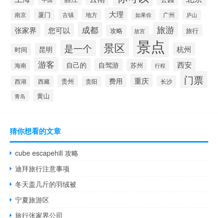
大理
南京
厦门
地方
广州
古镇
如果你
庐山
成都
旅游
张家界
您可以
攻略
旅行
故宫
景点
景区
是一个
杭州
昆明
时间
游客
自己的
西安
自驾游
苏州
海南
行程
门票
重庆
费用
贵州
西湖
西藏
长沙
贵阳
黄山
青岛
猜你想看的文章
cube escapehill 攻略
迪拜旅行注意事项
冬天盖几斤的羽绒被
宁夏旅游区
旅行张家界公司