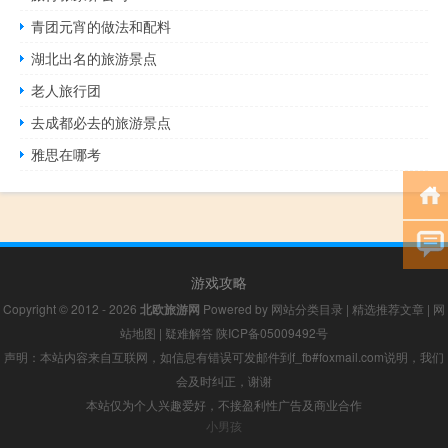
青团元宵的做法和配料
湖北出名的旅游景点
老人旅行团
去成都必去的旅游景点
雅思在哪考
游戏攻略
Copyright © 2012 - 2026
北欧旅游网
Powered by
网站分类目录
|
精选推荐文章
|
网
站地图
|
疑难解答
陕ICP备05009492号
声明：本站内容来自互联网，如信息有错误可发邮件到f_fb#foxmail.com说明，我们
会及时纠正，谢谢
本站仅为个人兴趣爱好，不接盈利性广告及商业合作
小男孩