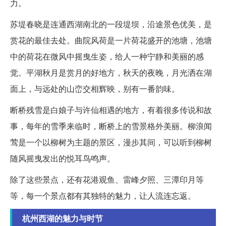
力。
苏堤春晓是连通西湖南北的一段堤坝，沿途景色优美，是
赏花的最佳去处。曲院风荷是一片荷花盛开的池塘，池塘
中的荷花在微风中摇曳生姿，给人一种宁静和美丽的感
觉。平湖秋月是赏月的好地方，秋天的夜晚，月光洒在湖
面上，与远处的山峦交相辉映，别有一番韵味。
断桥残雪是白娘子与许仙相遇的地方，有着很多传说和故
事，每年的雪季来临时，断桥上的雪景格外美丽。柳浪闻
莺是一个以柳树为主题的景区，漫步其间，可以听到柳树
随风摇曳发出的悦耳鸟鸣声。
除了这些景点，还有花港观鱼、雷峰夕照、三潭印月等
等，每一个景点都有其独特的魅力，让人流连忘返。
杭州西湖的魅力与时节