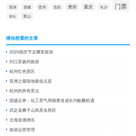
门票
重庆
费用
贵州
西湖
西藏
长沙
贵阳
黄山
青岛
猜你想看的文章
2020国庆节去哪里旅游
到江苏扬州旅游
杭州红色景区
亚洲之最陆地最低点是
杭州的所有景点
国盛证券：化工景气周期赛道成长均酝酿机遇
武定县狮子山风景名胜区
北海游涠洲岛
旅游运营管理