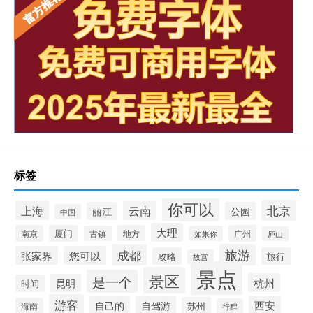
标签
你可以
北京
上海
云南
丽江
公园
中国
大理
南京
厦门
地方
广州
古镇
如果你
庐山
成都
旅游
张家界
您可以
攻略
旅行
故宫
景点
景区
是一个
杭州
昆明
时间
游客
自己的
西安
自驾游
苏州
海南
行程