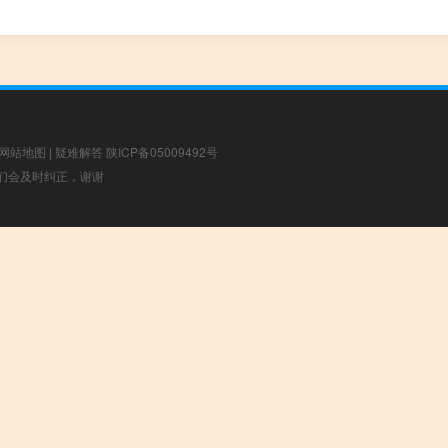
网站地图
|
疑难解答
陕ICP备05009492号
，我们会及时纠正，谢谢