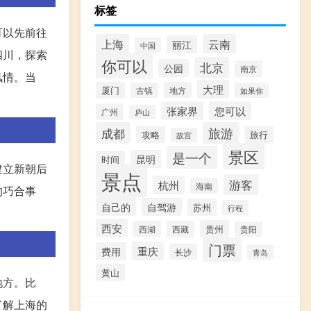
标签
可以先前往
上海
云南
丽江
中国
四川，探索
你可以
北京
公园
南京
风情。当
大理
厦门
地方
古镇
如果你
张家界
您可以
广州
庐山
成都
旅游
攻略
旅行
故宫
景区
是一个
昆明
时间
建立新朝后
景点
游客
杭州
海南
的巧合事
自己的
自驾游
苏州
行程
西安
贵州
西湖
西藏
贵阳
门票
重庆
费用
长沙
青岛
黄山
地方。比
了解上海的