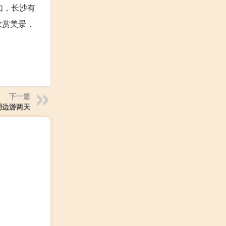
如，长沙有
欣赏美景，
下一篇
周边游两天