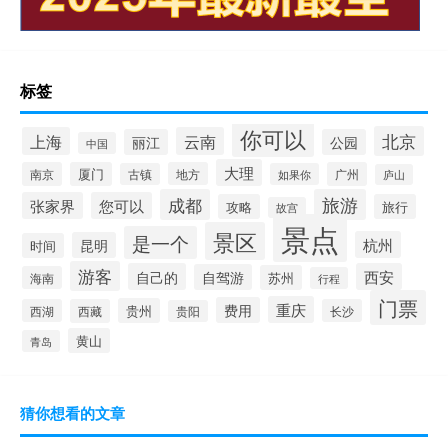
标签
你可以
北京
上海
云南
丽江
公园
中国
大理
南京
厦门
地方
广州
古镇
如果你
庐山
成都
旅游
张家界
您可以
攻略
旅行
故宫
景点
景区
是一个
杭州
昆明
时间
游客
自己的
西安
自驾游
苏州
海南
行程
门票
重庆
费用
贵州
西湖
西藏
长沙
贵阳
黄山
青岛
猜你想看的文章