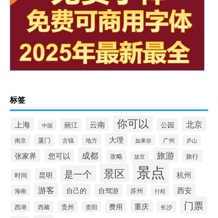
标签
你可以
北京
上海
云南
丽江
公园
中国
大理
南京
厦门
地方
广州
古镇
如果你
庐山
成都
旅游
张家界
您可以
攻略
旅行
故宫
景点
景区
是一个
杭州
昆明
时间
游客
自己的
西安
自驾游
苏州
海南
行程
门票
重庆
费用
贵州
西湖
西藏
长沙
贵阳