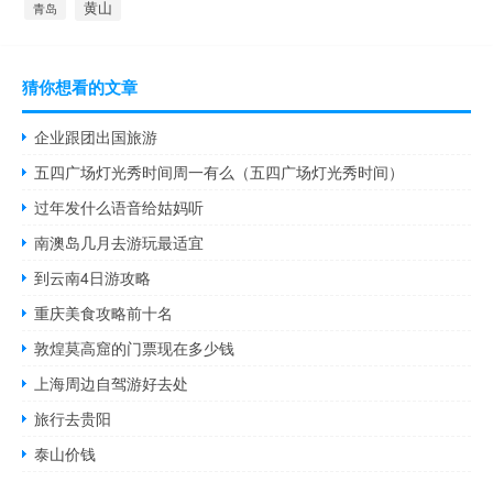
黄山
青岛
猜你想看的文章
企业跟团出国旅游
五四广场灯光秀时间周一有么（五四广场灯光秀时间）
过年发什么语音给姑妈听
南澳岛几月去游玩最适宜
到云南4日游攻略
重庆美食攻略前十名
敦煌莫高窟的门票现在多少钱
上海周边自驾游好去处
旅行去贵阳
泰山价钱