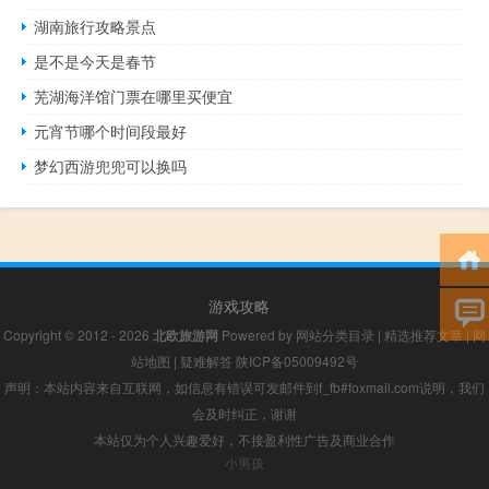
湖南旅行攻略景点
是不是今天是春节
芜湖海洋馆门票在哪里买便宜
元宵节哪个时间段最好
梦幻西游兜兜可以换吗
游戏攻略
Copyright © 2012 - 2026
北欧旅游网
Powered by
网站分类目录
|
精选推荐文章
|
网
站地图
|
疑难解答
陕ICP备05009492号
声明：本站内容来自互联网，如信息有错误可发邮件到f_fb#foxmail.com说明，我们
会及时纠正，谢谢
本站仅为个人兴趣爱好，不接盈利性广告及商业合作
小男孩