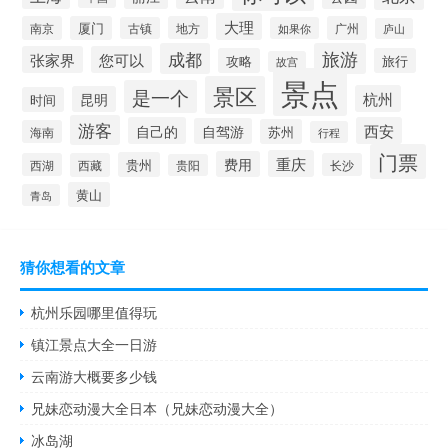
大理
南京
厦门
地方
广州
古镇
如果你
庐山
成都
旅游
张家界
您可以
攻略
旅行
故宫
景点
景区
是一个
杭州
昆明
时间
游客
自己的
西安
自驾游
苏州
海南
行程
门票
重庆
费用
贵州
西湖
西藏
长沙
贵阳
黄山
青岛
猜你想看的文章
杭州乐园哪里值得玩
镇江景点大全一日游
云南游大概要多少钱
兄妹恋动漫大全日本（兄妹恋动漫大全）
冰岛湖