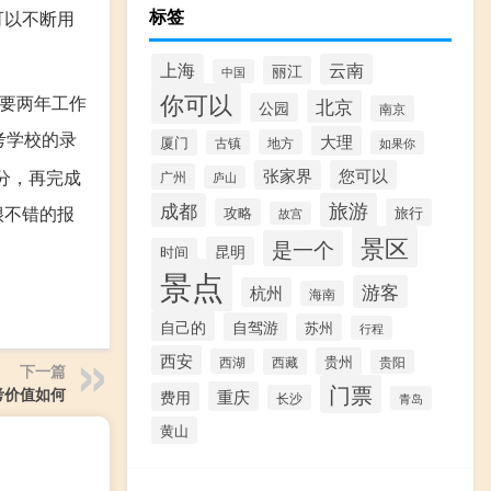
标签
可以不断用
上海
云南
丽江
中国
你可以
要两年工作
北京
公园
南京
考学校的录
大理
厦门
地方
古镇
如果你
张家界
您可以
分，再完成
广州
庐山
成都
旅游
很不错的报
攻略
旅行
故宫
景区
是一个
昆明
时间
景点
游客
杭州
海南
自己的
自驾游
苏州
行程
西安
贵州
西湖
西藏
贵阳
下一篇
门票
考价值如何
重庆
费用
长沙
青岛
黄山