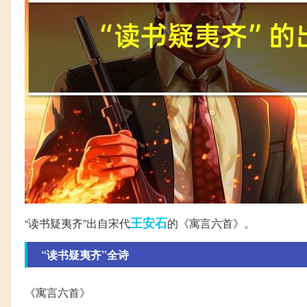
王安石
“读书疑夷齐”出自宋代
的《寓言六首》。
“读书疑夷齐”全诗
《寓言六首》