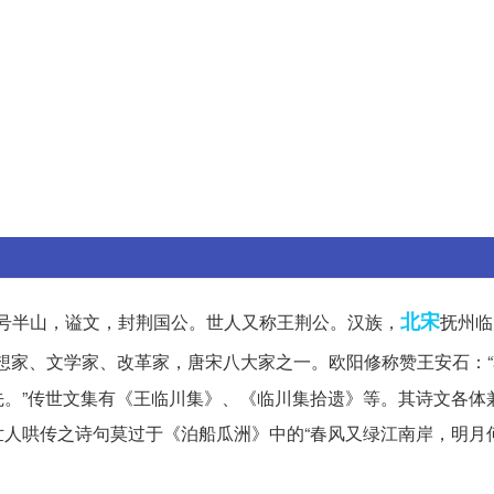
北宋
介甫，号半山，谥文，封荆国公。世人又称王荆公。汉族，
抚州临
想家、文学家、改革家，唐宋八大家之一。欧阳修称赞王安石：
。”传世文集有《王临川集》、《临川集拾遗》等。其诗文各体
人哄传之诗句莫过于《泊船瓜洲》中的“春风又绿江南岸，明月