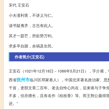
宋代 王安石
小夫谨利害，不讲义与仁。
读书疑夷齐，古岂有此人。
其才一莛芒，所欲势万钧。
求多卒自困，余祸及生民。
作者简介(王安石)
王安石（1021年12月18日－1086年5月21日），字
抚州市
西省
临川区邓家巷人），中国北宋著名政治家、思
千首，吏部文章二百年。老去自怜心尚在，后来谁与子争先
不多，但亦擅长，且有名作《桂枝香》等。而王荆公最得世
还。”