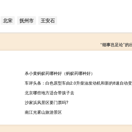
北宋
抚州市
王安石
“细事岂足论”的
杀小黄蚂蚁药哪种好（蚂蚁药哪种好）
车评头条：白色原型车由2.0升柴油发动机和新的8速自动
北京哪些地方适合带孩子去
沙家浜风景区要门票吗?
南江光雾山旅游景区