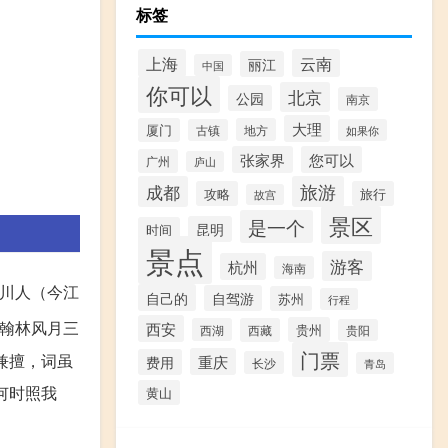
标签
上海
云南
丽江
中国
你可以
北京
公园
南京
大理
厦门
地方
古镇
如果你
张家界
您可以
广州
庐山
成都
旅游
攻略
旅行
故宫
景区
是一个
昆明
时间
景点
游客
杭州
海南
川人（今江
自己的
自驾游
苏州
行程
“翰林风月三
西安
贵州
西湖
西藏
贵阳
门票
兼擅，词虽
重庆
费用
长沙
青岛
何时照我
黄山