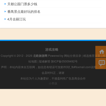
天都公园门票多少钱
番禺景点最好玩的排名
4月去丽江玩
游戏攻略
Copyright © 2012 - 2026
北欧旅游网
Powered by
网站分类目录
|
精选推荐文章
|
网
站地图
|
疑难解答
陕ICP备05009492号
声明：本站内容来自互联网，如信息有错误可发邮件到f_fb#foxmail.com说明，我们
会及时纠正，谢谢
本站仅为个人兴趣爱好，不接盈利性广告及商业合作
小男孩