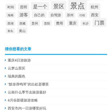
景点
景区
是一个
杭州
昆明
时间
游客
自己的
西安
自驾游
苏州
海南
行程
门票
重庆
费用
贵州
西湖
西藏
长沙
贵阳
黄山
青岛
猜你想看的文章
重庆4日游旅游
云梦山景区
瑞典的颜色
“默坐弹鸣琴”的出处是哪里
云南什么季节去旅游最好
4月份新疆旅游攻略
西安市内一日游哪里好玩