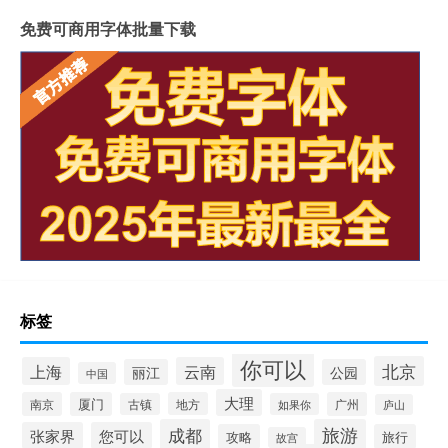
免费可商用字体批量下载
标签
你可以
北京
上海
云南
丽江
公园
中国
大理
南京
厦门
地方
广州
古镇
如果你
庐山
成都
旅游
张家界
您可以
攻略
旅行
故宫