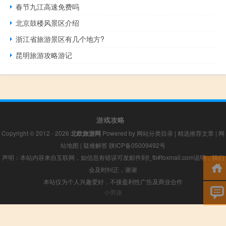
春节九江高速免费吗
北京鼓楼风景区介绍
浙江省旅游景区有几个地方?
昆明旅游攻略游记
游戏攻略
Copyright © 2012 - 2026
北欧旅游网
Powered by
网站分类目录
|
精选推荐文章
|
网
站地图
|
疑难解答
陕ICP备05009492号
声明：本站内容来自互联网，如信息有错误可发邮件到f_fb#foxmail.com说明，我们
会及时纠正，谢谢
本站仅为个人兴趣爱好，不接盈利性广告及商业合作
小男孩