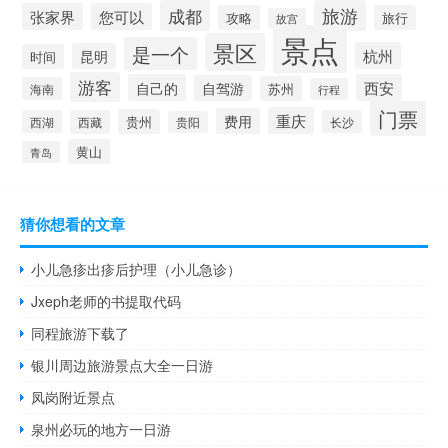
成都
旅游
张家界
您可以
攻略
旅行
故宫
景点
景区
是一个
杭州
昆明
时间
游客
自己的
西安
自驾游
苏州
海南
行程
门票
重庆
费用
贵州
西湖
西藏
长沙
贵阳
黄山
青岛
猜你想看的文章
小儿急疹出疹后护理（小儿急诊）
Jxeph老师的书提取代码
同程旅游下载了
银川周边旅游景点大全一日游
凤岗附近景点
泉州必玩的地方一日游