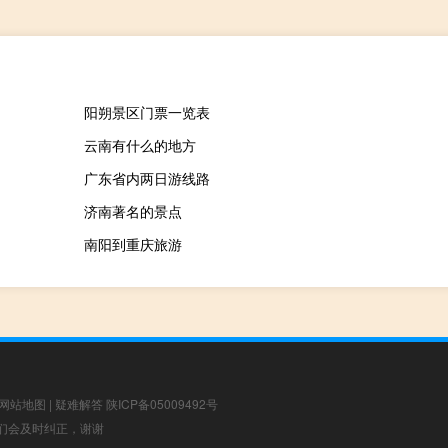
阳朔景区门票一览表
云南有什么的地方
广东省内两日游线路
济南著名的景点
南阳到重庆旅游
网站地图
|
疑难解答
陕ICP备05009492号
，我们会及时纠正，谢谢