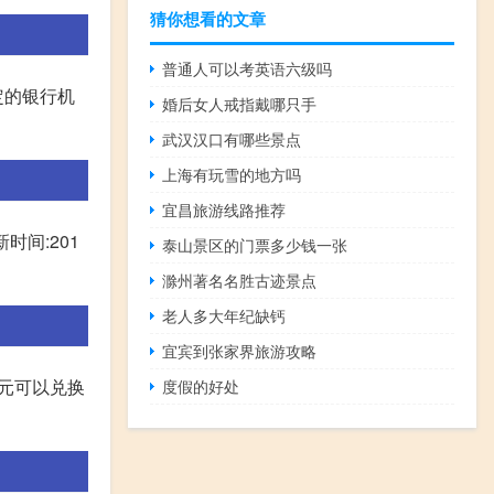
猜你想看的文章
普通人可以考英语六级吗
指定的银行机
婚后女人戒指戴哪只手
武汉汉口有哪些景点
上海有玩雪的地方吗
宜昌旅游线路推荐
时间:201
泰山景区的门票多少钱一张
滁州著名名胜古迹景点
老人多大年纪缺钙
宜宾到张家界旅游攻略
欧元可以兑换
度假的好处