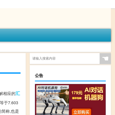
☚
公告
汇
了解相应的
于7.603
的简称,也是