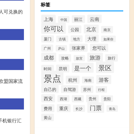
标签
个人可兑换的
上海
云南
丽江
中国
你可以
北京
公园
南京
大理
厦门
地方
古镇
如果你
张家界
您可以
广州
庐山
成都
旅游
攻略
旅行
故宫
景区
是一个
昆明
时间
景点
游客
杭州
在欧盟国家流
海南
自己的
自驾游
苏州
行程
西安
贵州
西湖
西藏
贵阳
门票
重庆
费用
长沙
青岛
黄山
手机银行汇