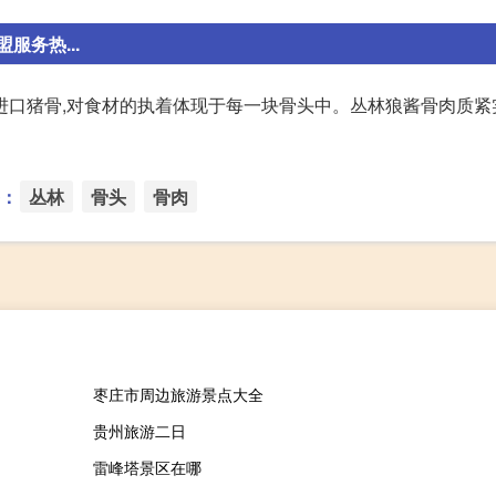
务热...
进口猪骨,对食材的执着体现于每一块骨头中。丛林狼酱骨肉质紧
：
丛林
骨头
骨肉
枣庄市周边旅游景点大全
贵州旅游二日
雷峰塔景区在哪