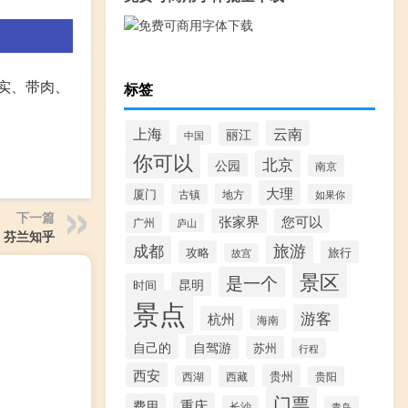
实、带肉、
标签
上海
云南
丽江
中国
你可以
北京
公园
南京
大理
厦门
地方
古镇
如果你
下一篇
张家界
您可以
广州
庐山
芬兰知乎
成都
旅游
攻略
旅行
故宫
景区
是一个
昆明
时间
景点
游客
杭州
海南
自己的
自驾游
苏州
行程
西安
贵州
西湖
西藏
贵阳
门票
重庆
费用
长沙
青岛