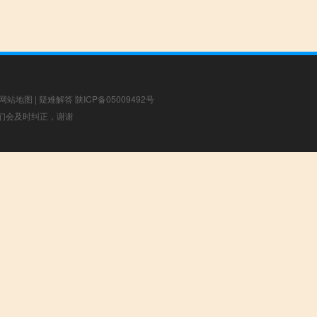
网站地图
|
疑难解答
陕ICP备05009492号
，我们会及时纠正，谢谢