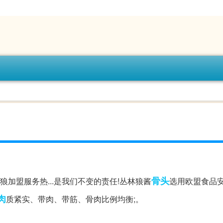
骨头
狼加盟服务热...是我们不变的责任!丛林狼酱
选用欧盟食品
肉
质紧实、带肉、带筋、骨肉比例均衡;。