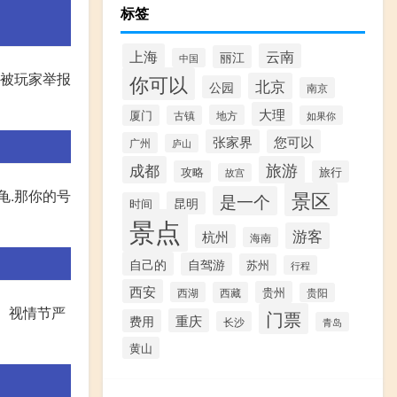
标签
上海
云南
丽江
中国
者被玩家举报
你可以
北京
公园
南京
大理
厦门
地方
古镇
如果你
张家界
您可以
广州
庐山
成都
旅游
攻略
旅行
故宫
龟.那你的号
景区
是一个
昆明
时间
景点
游客
杭州
海南
自己的
自驾游
苏州
行程
西安
贵州
西湖
西藏
贵阳
罚。视情节严
门票
重庆
费用
长沙
青岛
黄山