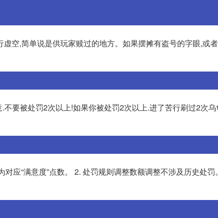
苦行虚空,简单说是供玩家赎过的地方。如果摆摊有盗号的字眼,或
.不要被处罚2次以上!如果你被处罚2次以上.进了苦行刷过2次乌
规行为对应“满意度”点数。 2. 处罚规则调整数额调整不涉及历史处