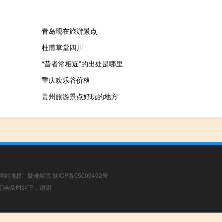
青岛现在旅游景点
杜甫草堂四川
“昔者常相近”的出处是哪里
重庆欢乐谷价格
贵州旅游景点好玩的地方
网站地图
|
疑难解答
陕ICP备05009492号
，我们会及时纠正，谢谢