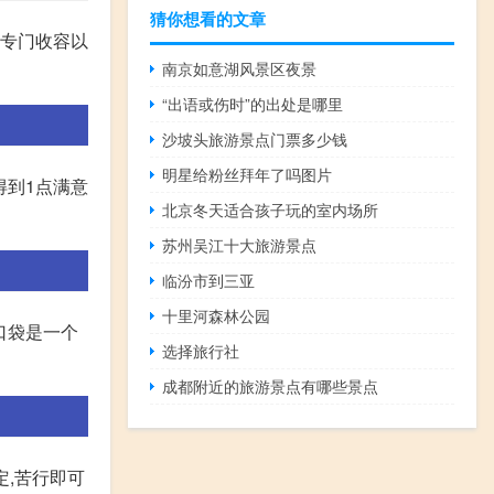
猜你想看的文章
空专门收容以
南京如意湖风景区夜景
“出语或伤时”的出处是哪里
沙坡头旅游景点门票多少钱
明星给粉丝拜年了吗图片
得到1点满意
北京冬天适合孩子玩的室内场所
苏州吴江十大旅游景点
临汾市到三亚
十里河森林公园
口袋是一个
选择旅行社
成都附近的旅游景点有哪些景点
确定,苦行即可