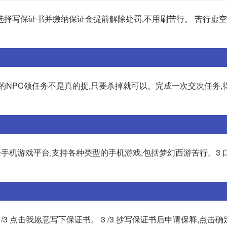
选择写保证书并缴纳保证金提前解除处罚,不用刷苦行。 苦行虚
的NPC领任务不是真的捉,只要杀掉就可以。完成一次交次任务,
个手机游戏平台,支持各种类型的手机游戏,包括梦幻西游苦行。3 
2 /3 点击我愿意写下保证书。 3 /3 抄写保证书后申请保释,点击