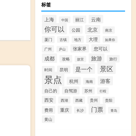
标签
上海
云南
丽江
中国
你可以
北京
公园
南京
大理
厦门
地方
古镇
如果你
张家界
您可以
广州
庐山
成都
旅游
攻略
旅行
故宫
景区
是一个
昆明
时间
景点
游客
杭州
海南
自己的
自驾游
苏州
行程
西安
贵州
西湖
西藏
贵阳
门票
重庆
费用
长沙
青岛
黄山