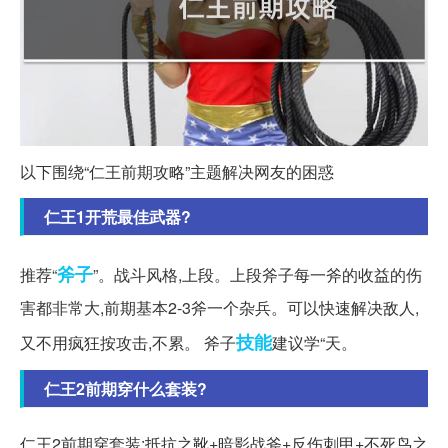
以下围绕“仁王前期攻略”主题解决网友的困惑
仁王1开荒最佳武器?
斧子
推荐“
”。战斗风格,上段。上段斧子每一斧的收益的伤
害都非常大,前期基本2-3斧一个杂兵。可以快速解决敌人,
技能
又不用疯狂按攻击,不累。 斧子
建议学“天。
仁王2前期穿什么套装?
仁王2前期穿套装:抵抗之靴+暗影战斧+反伤刺甲+不死鸟之