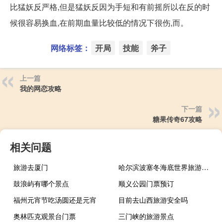
比猛妖反严格,但是猛妖反因为手短和有前摇所以在反的时
候很容易换血,在前期血量比较低的情况下很伤,而。
网络标签：
开局
技能
斧子
上一篇
我的网恋攻略
下一篇
糖果传奇67攻略
相关问题
旅游去厦门
哈尔滨波塞冬海底世界旅游景点
鼓浪屿有哪个景点
顺义公园门票预订
福州元宵节吃汤圆还是元宵
目前去山西旅游安全吗
奥林匹克观景台门票
三门峡的旅游景点