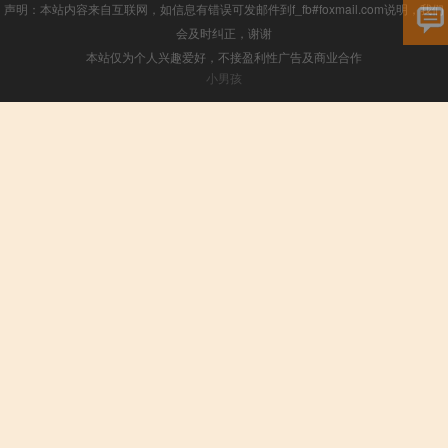
声明：本站内容来自互联网，如信息有错误可发邮件到f_fb#foxmail.com说明，我们
会及时纠正，谢谢
本站仅为个人兴趣爱好，不接盈利性广告及商业合作
小男孩