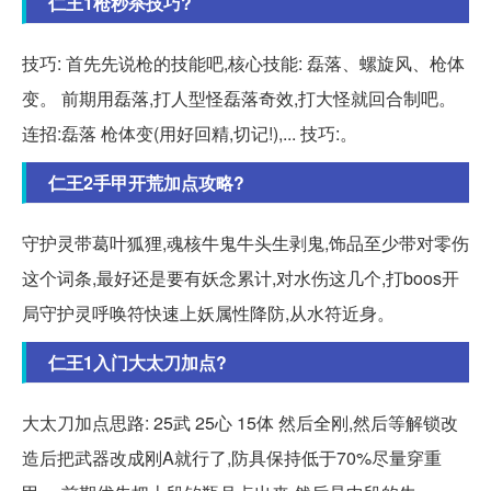
仁王1枪秒杀技巧?
技巧: 首先先说枪的技能吧,核心技能: 磊落、螺旋风、枪体
变。 前期用磊落,打人型怪磊落奇效,打大怪就回合制吧。
连招:磊落 枪体变(用好回精,切记!),... 技巧:。
仁王2手甲开荒加点攻略?
守护灵带葛叶狐狸,魂核牛鬼牛头生剥鬼,饰品至少带对零伤
这个词条,最好还是要有妖念累计,对水伤这几个,打boos开
局守护灵呼唤符快速上妖属性降防,从水符近身。
仁王1入门大太刀加点?
大太刀加点思路: 25武 25心 15体 然后全刚,然后等解锁改
造后把武器改成刚A就行了,防具保持低于70%尽量穿重