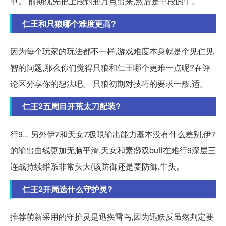
甲。 前期优先把上段钓瓶月点出来,然后是中段的牛。
仁王和只狼哪个难度更高?
因为每个玩家的玩法都不一样,游戏难度本身就是个见仁见
智的问题,那么你们觉得只狼和仁王哪个更难一点呢?在评
论区分享你的想法吧。 只狼初期对技巧的要求一般,适。
仁王2五周目开荒太刀配装?
行9... 另外伊7和天女7极限输出能力基本没有什么差别,伊7
的输出曲线更加无脑平滑,天女和素盏双buff在难行9深层三
连战持续维系非常头大(该防御还是要防御,牛头。
仁王2开局选什么守护灵?
推荐萌新采用的守护灵是迅疾雷鸟,因为迅妖反虽然判定要