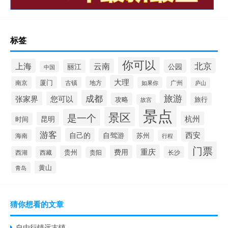
标签
你可以
北京
上海
云南
丽江
公园
中国
大理
南京
厦门
地方
广州
古镇
如果你
庐山
成都
旅游
张家界
您可以
攻略
旅行
故宫
景点
景区
是一个
杭州
昆明
时间
游客
自己的
西安
自驾游
苏州
海南
行程
门票
重庆
费用
贵州
西湖
西藏
长沙
贵阳
黄山
青岛
猜你想看的文章
自由行镇远古镇