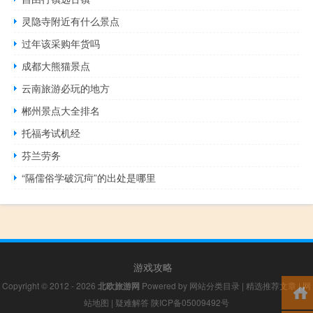
灵隐寺附近有什么景点
过年该采购年货吗
成都大熊猫景点
云南旅游必玩的地方
郴州景点大全排名
托福考试机经
芬兰劳务
“隔儒俗学破沉疴”的出处是哪里
游戏攻略
Copyright © 2012 - 2026
北欧旅游网
Powered by
网站分类目录
|
精选推荐文章
|
网
站地图
|
疑难解答
陕ICP备05009492号