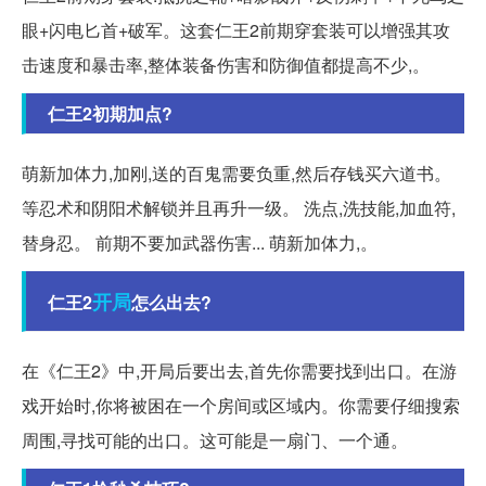
眼+闪电匕首+破军。这套仁王2前期穿套装可以增强其攻
击速度和暴击率,整体装备伤害和防御值都提高不少,。
仁王2初期加点?
萌新加体力,加刚,送的百鬼需要负重,然后存钱买六道书。
等忍术和阴阳术解锁并且再升一级。 洗点,洗技能,加血符,
替身忍。 前期不要加武器伤害... 萌新加体力,。
开局
仁王2
怎么出去?
在《仁王2》中,开局后要出去,首先你需要找到出口。在游
戏开始时,你将被困在一个房间或区域内。你需要仔细搜索
周围,寻找可能的出口。这可能是一扇门、一个通。