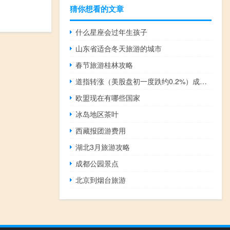
猜你想看的文章
什么星座会过年生孩子
山东省适合冬天旅游的城市
春节旅游桂林攻略
道指转涨（美股盘初一度跌约0.2%）成分股波音目前涨4.39%威瑞森、迪士尼、高盛、卡特彼勒、赛富时Salesforce.com、可口可乐、沃尔玛等至多涨0.77%苹果目前跌0.96%安进、陶氏化学、耐克、英特尔至多跌1.4%
欧盟现在有哪些国家
冰岛地区茶叶
西藏报团游费用
湖北3月旅游攻略
成都公园景点
北京到烟台旅游