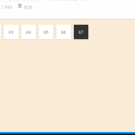
989
旅游
63
64
65
66
67