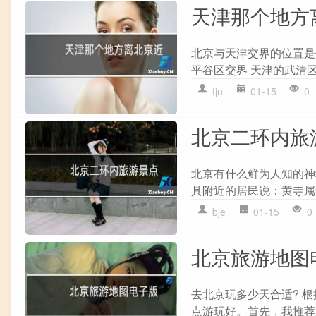
天津那个地方
北京与天津交界的位置是
平谷区交界 天津的武清区
tjn
01-15
0
北京二环内旅
北京有什么鲜为人知的神
具附近的居民说：黄寺属于
bje
01-15
0
北京旅游地图
去北京玩多少天合适? 
点游玩好。首先，我推荐