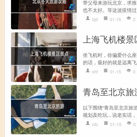
带父母来游玩北京，求推
也不太好。等这波疫情过
bjd
01-15
0
上海飞机楼景
坐飞机时，你偏爱什么座
的话，最好的就是远离飞
shf
01-15
0
青岛至北京旅
以下围绕“青岛至北京旅
规划及吃玩... 说老实话
rdz
01-15
0