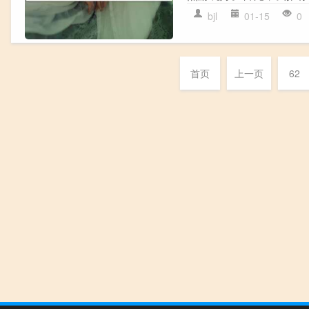
bjl
01-15
0
首页
上一页
62