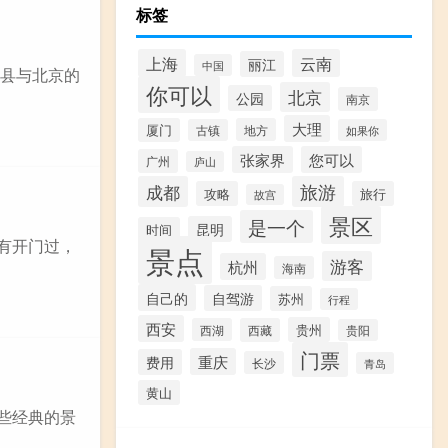
标签
上海
云南
丽江
中国
蓟县与北京的
你可以
北京
公园
南京
大理
厦门
地方
古镇
如果你
张家界
您可以
广州
庐山
成都
旅游
攻略
旅行
故宫
景区
是一个
昆明
时间
有开门过，
景点
游客
杭州
海南
自己的
自驾游
苏州
行程
西安
贵州
西湖
西藏
贵阳
门票
重庆
费用
长沙
青岛
黄山
些经典的景