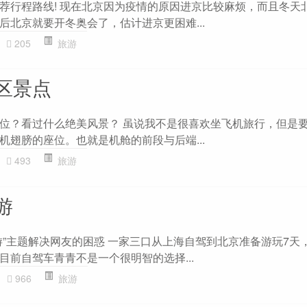
荐行程路线! 现在北京因为疫情的原因进京比较麻烦，而且冬天
后北京就要开冬奥会了，估计进京更困难...
205
旅游
区景点
位？看过什么绝美风景？ 虽说我不是很喜欢坐飞机旅行，但是
机翅膀的座位。也就是机舱的前段与后端...
493
旅游
游
游”主题解决网友的困惑 一家三口从上海自驾到北京准备游玩7天
，目前自驾车青青不是一个很明智的选择...
966
旅游