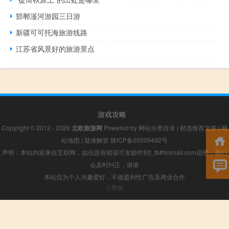
邯郸滏河游园三日游
新疆可可托海旅游线路
江苏省风景好的旅游景点
游戏攻略
Copyright © 2012 - 2026
北欧旅游网
Powered by
网站分类目录
|
精选推荐文章
|
网
站地图
|
疑难解答
陕ICP备05009492号
声明：本站内容来自互联网，如信息有错误可发邮件到f_fb#foxmail.com说明，我们
会及时纠正，谢谢
本站仅为个人兴趣爱好，不接盈利性广告及商业合作
小男孩