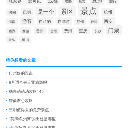
成都
旅游
张家界
您可以
攻略
旅行
故宫
景点
景区
是一个
杭州
昆明
时间
游客
自己的
西安
自驾游
苏州
海南
行程
门票
重庆
费用
贵州
西湖
西藏
长沙
贵阳
黄山
青岛
猜你想看的文章
广州好的景点
6月适合去三亚旅游吗
糖果萌萌消攻略145
错偷君心攻略
三明值得去的免费景点
“莫辞终夕醉”的出处是哪里
“徙倚秋原上”的出处是哪里