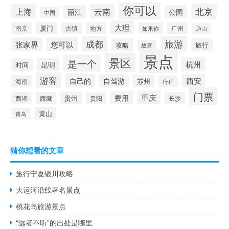
你可以
北京
上海
云南
丽江
公园
中国
大理
南京
厦门
地方
广州
古镇
如果你
庐山
成都
旅游
张家界
您可以
攻略
旅行
故宫
景点
景区
是一个
杭州
昆明
时间
游客
自己的
西安
自驾游
苏州
海南
行程
门票
重庆
费用
贵州
西湖
西藏
长沙
贵阳
黄山
青岛
猜你想看的文章
旅行宁夏银川攻略
大运河沿线著名景点
桃花岛旅游景点
“远者不听”的出处是哪里