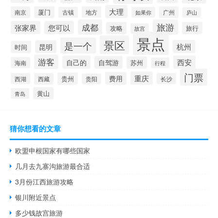
大理
南京
厦门
地方
广州
古镇
如果你
庐山
成都
旅游
张家界
您可以
攻略
旅行
故宫
景点
景区
是一个
杭州
昆明
时间
游客
自己的
西安
自驾游
苏州
海南
行程
门票
重庆
费用
贵州
西湖
西藏
长沙
贵阳
黄山
青岛
猜你想看的文章
欧盟申根国家有哪些国家
几月去九寨沟旅游最合适
3月份江西旅游攻略
银川附近景点
多少钱故宫旅游