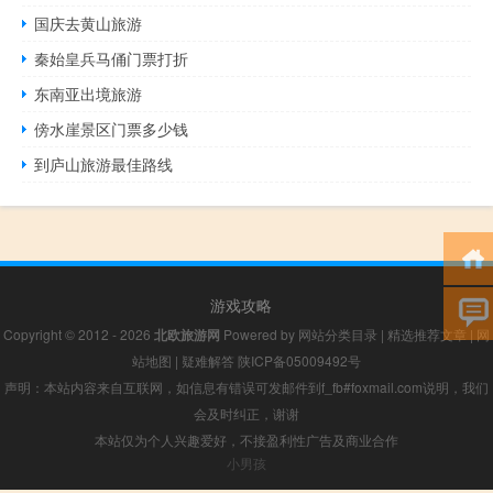
国庆去黄山旅游
秦始皇兵马俑门票打折
东南亚出境旅游
傍水崖景区门票多少钱
到庐山旅游最佳路线
游戏攻略
Copyright © 2012 - 2026
北欧旅游网
Powered by
网站分类目录
|
精选推荐文章
|
网
站地图
|
疑难解答
陕ICP备05009492号
声明：本站内容来自互联网，如信息有错误可发邮件到f_fb#foxmail.com说明，我们
会及时纠正，谢谢
本站仅为个人兴趣爱好，不接盈利性广告及商业合作
小男孩