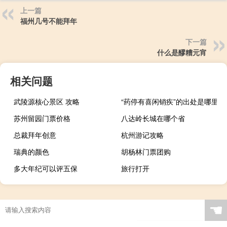
上一篇
福州几号不能拜年
下一篇
什么是醪糟元宵
相关问题
武陵源核心景区 攻略
“药停有喜闲销疾”的出处是哪里
苏州留园门票价格
八达岭长城在哪个省
总裁拜年创意
杭州游记攻略
瑞典的颜色
胡杨林门票团购
多大年纪可以评五保
旅行打开
☚