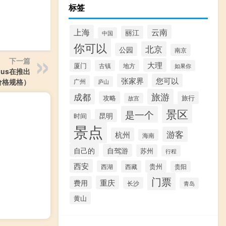
标签
上海
云南
丽江
中国
你可以
北京
公园
南京
下一篇
大理
厦门
地方
古镇
如果你
Plus在推出
张家界
您可以
价格规格）
广州
庐山
成都
旅游
攻略
旅行
故宫
景区
是一个
昆明
时间
景点
游客
杭州
海南
自己的
自驾游
苏州
行程
西安
贵州
西湖
西藏
贵阳
门票
重庆
费用
长沙
青岛
黄山