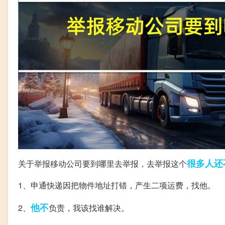
很多人
还
关于举报移动公司要到哪里去举报，去举报这个
1、申通快递因把物件地址打错，产生二项运费，找他。
他不
2、
负责，我该找谁解决。