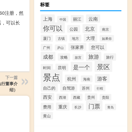
标签
360注册，然
上海
云南
丽江
中国
话，可以长
你可以
北京
公园
南京
大理
厦门
地方
古镇
如果你
张家界
您可以
广州
庐山
成都
旅游
攻略
旅行
故宫
景区
是一个
昆明
时间
景点
下一篇
游客
杭州
海南
执行董事介
自己的
自驾游
苏州
行程
绍）
西安
贵州
西湖
西藏
贵阳
门票
重庆
费用
长沙
青岛
黄山