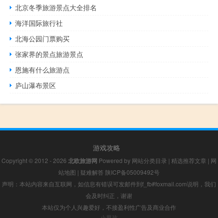
北京冬季旅游景点大全排名
海洋国际旅行社
北海公园门票购买
张家界的景点旅游景点
恩施有什么旅游点
庐山瀑布景区
游戏攻略
Copyright © 2012 - 2026
北欧旅游网
Powered by
网站分类目录
|
精选推荐文章
|
网
站地图
|
疑难解答
陕ICP备05009492号
声明：本站内容来自互联网，如信息有错误可发邮件到f_fb#foxmail.com说明，我们
会及时纠正，谢谢
本站仅为个人兴趣爱好，不接盈利性广告及商业合作
小男孩