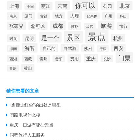
你可以
北京
上海
云南
丽江
公园
中国
大理
南京
厦门
地方
广州
古镇
如果你
庐山
成都
旅游
张家界
您可以
攻略
旅行
故宫
景点
景区
是一个
杭州
昆明
时间
游客
自己的
西安
自驾游
苏州
海南
行程
门票
重庆
费用
贵州
西湖
西藏
长沙
贵阳
黄山
青岛
猜你想看的文章
“逐鹿走红尘”的出处是哪里
闭路电视什么梗
重庆一日游有哪些景点
同程旅行人工服务