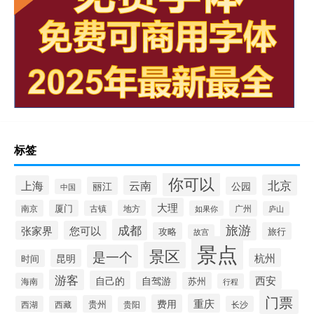
标签
你可以
北京
上海
云南
丽江
公园
中国
大理
南京
厦门
地方
广州
古镇
如果你
庐山
成都
旅游
张家界
您可以
攻略
旅行
故宫
景点
景区
是一个
杭州
昆明
时间
游客
自己的
西安
自驾游
苏州
海南
行程
门票
重庆
费用
贵州
西湖
西藏
长沙
贵阳