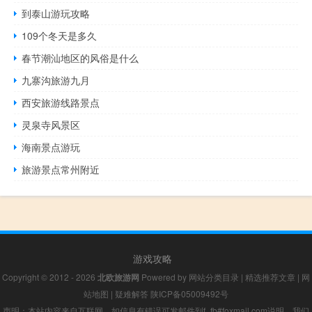
到泰山游玩攻略
109个冬天是多久
春节潮汕地区的风俗是什么
九寨沟旅游九月
西安旅游线路景点
灵泉寺风景区
海南景点游玩
旅游景点常州附近
游戏攻略
Copyright © 2012 - 2026
北欧旅游网
Powered by
网站分类目录
|
精选推荐文章
|
网
站地图
|
疑难解答
陕ICP备05009492号
声明：本站内容来自互联网，如信息有错误可发邮件到f_fb#foxmail.com说明，我们