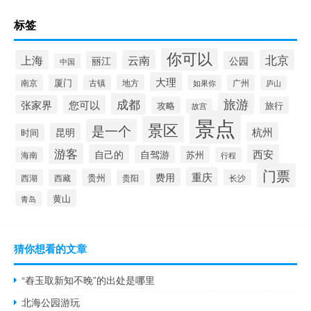
标签
你可以
北京
上海
云南
丽江
公园
中国
大理
南京
厦门
地方
广州
古镇
如果你
庐山
成都
旅游
张家界
您可以
攻略
旅行
故宫
景点
景区
是一个
杭州
昆明
时间
游客
自己的
西安
自驾游
苏州
海南
行程
门票
重庆
费用
贵州
西湖
西藏
长沙
贵阳
黄山
青岛
猜你想看的文章
“舂玉取新知不晚”的出处是哪里
北海公园游玩