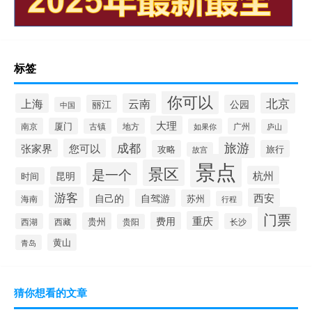
标签
你可以
北京
上海
云南
丽江
公园
中国
大理
南京
厦门
地方
广州
古镇
如果你
庐山
成都
旅游
张家界
您可以
攻略
旅行
故宫
景点
景区
是一个
杭州
昆明
时间
游客
自己的
西安
自驾游
苏州
海南
行程
门票
重庆
费用
贵州
西湖
西藏
长沙
贵阳
黄山
青岛
猜你想看的文章