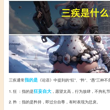
指的是
三疾通常
《论语》中提到的“狂”、“矜”、“愚”三
狂妄自大
1. 狂 ：指的是
，愿望太高，行为放肆，不拘礼
2. 矜 ：指的是矜持，即过分自尊，有时表现为忿戾。