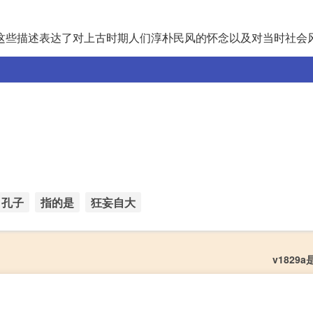
这些描述表达了对上古时期人们淳朴民风的怀念以及对当时社会
孔子
指的是
狂妄自大
v1829