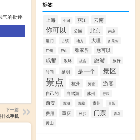
标签
风气的批评
上海
云南
丽江
中国
你可以
北京
公园
南京
大理
厦门
地方
古镇
如果你
张家界
您可以
广州
庐山
成都
旅游
攻略
旅行
故宫
景区
是一个
昆明
时间
景点
游客
杭州
海南
自己的
自驾游
苏州
行程
西安
贵州
西湖
西藏
贵阳
下一篇
门票
重庆
费用
长沙
青岛
a是什么手机
黄山