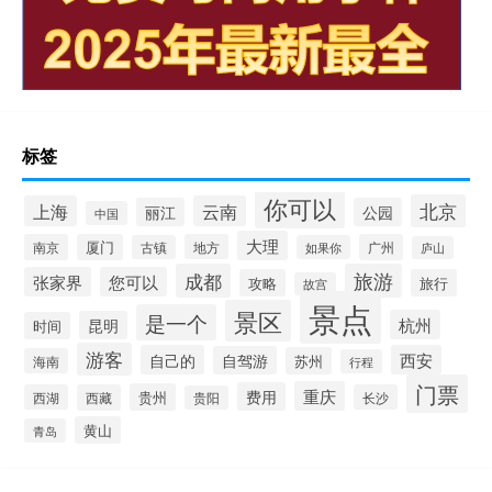
标签
你可以
北京
上海
云南
丽江
公园
中国
大理
南京
厦门
地方
广州
古镇
如果你
庐山
成都
旅游
张家界
您可以
攻略
旅行
故宫
景点
景区
是一个
杭州
昆明
时间
游客
自己的
西安
自驾游
苏州
海南
行程
门票
重庆
费用
贵州
西湖
西藏
长沙
贵阳
黄山
青岛