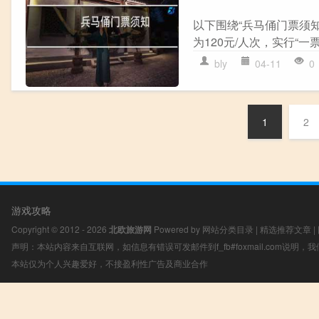
以下围绕“兵马俑门票须知
为120元/人次，实行“一
bly
04-11
0
1
2
游戏攻略
Copyright © 2012 - 2026
北欧旅游网
Powered by
网站分类目录
|
精选推荐文章
|
声明：本站内容来自互联网，如信息有错误可发邮件到f_fb#foxmail.com说明
本站仅为个人兴趣爱好，不接盈利性广告及商业合作