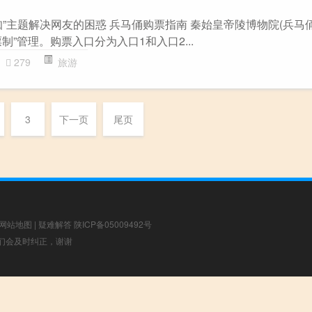
”主题解决网友的困惑 兵马俑购票指南 秦始皇帝陵博物院(兵马
票制”管理。购票入口分为入口1和入口2...
279
旅游
3
下一页
尾页
网站地图
|
疑难解答
陕ICP备05009492号
，我们会及时纠正，谢谢