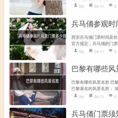
bly
04-11
0
兵马俑参观时
西安兵马俑门票时间及价
官方规定，兵马俑的门票价
bly
04-11
0
巴黎有哪些风
巴黎有哪些风景名胜 巴
巴黎著名的风景名胜： 埃
bly
04-11
0
兵马俑门票须