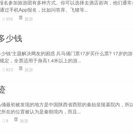
 报名参加旅游团有多种方式。你可以选择去酒店咨询，他们通常
过手机App报名，比如问答库、飞猪等...
956
旅游
多少钱
少钱”主题解决网友的困惑 兵马俑门票17岁买什么票? 17岁的
定，全票适用于身高1.4米以上的游...
823
旅游
迹
 兵马俑最初被发现的地方是中国陕西省西部的秦始皇陵墓院内，所
院所在的位置被认为是秦朝境内，而且...
8
旅游