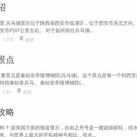
绍
置 兵马俑景区位于陕西省西安市临潼区，位于西安市东北方向
市约37公里左右。 对于如何前往兵马俑...
273
旅游
景点
主要景点是秦始皇帝陵博物院(兵马俑)。这个景点是每一个到西
指秦始皇兵马。 秦始皇帝陵博物院(...
49
旅游
攻略
样？ 据美国方面的报道显示，自由之舟号是一艘超级邮轮，排
00米。与世界上最大的开拓精神号相比，排水...