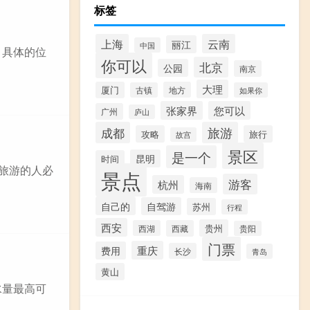
标签
上海
云南
丽江
中国
。具体的位
你可以
北京
公园
南京
大理
厦门
地方
古镇
如果你
张家界
您可以
广州
庐山
成都
旅游
攻略
旅行
故宫
景区
是一个
昆明
时间
安旅游的人必
景点
游客
杭州
海南
自己的
自驾游
苏州
行程
西安
贵州
西湖
西藏
贵阳
门票
重庆
费用
长沙
青岛
黄山
水量最高可