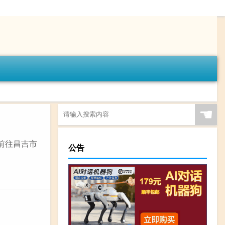
☚
前往昌吉市
公告