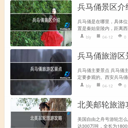
兵马俑景区介
兵马俑是在哪里，具体位
置是秦始皇陵内，距离西安
bly
04-12
0
兵马俑旅游区
兵马俑主要景点 兵马俑
定要参观的。西安兵马俑特
bly
04-12
0
北美邮轮旅游
美国自由之舟号游轮怎么
达300万吨，全长为18