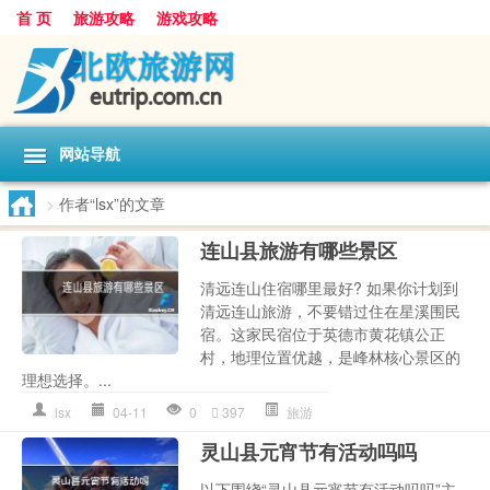
首 页
旅游攻略
游戏攻略
网站导航
>
作者“lsx”的文章
连山县旅游有哪些景区
清远连山住宿哪里最好? 如果你计划到
清远连山旅游，不要错过住在星溪围民
宿。这家民宿位于英德市黄花镇公正
村，地理位置优越，是峰林核心景区的
理想选择。...
lsx
04-11
0
397
旅游
灵山县元宵节有活动吗吗
以下围绕“灵山县元宵节有活动吗吗”主