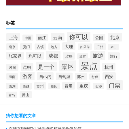
标签
你可以
北京
上海
云南
丽江
公园
中国
大理
南京
厦门
地方
广州
古镇
如果你
庐山
成都
旅游
张家界
您可以
攻略
旅行
故宫
景点
景区
是一个
杭州
昆明
时间
游客
自己的
西安
自驾游
苏州
海南
行程
门票
重庆
费用
贵州
西湖
西藏
长沙
贵阳
黄山
青岛
猜你想看的文章
双证在职研究生报考模式和报考价值如何