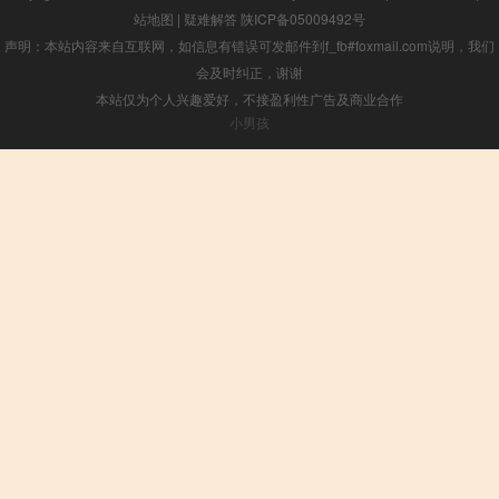
站地图
|
疑难解答
陕ICP备05009492号
声明：本站内容来自互联网，如信息有错误可发邮件到f_fb#foxmail.com说明，我们
会及时纠正，谢谢
本站仅为个人兴趣爱好，不接盈利性广告及商业合作
小男孩