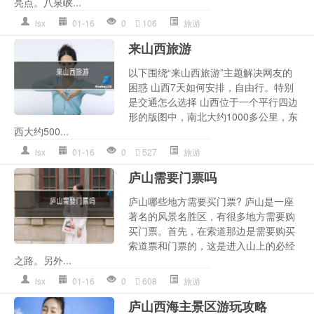
亮点。八泉峡...
lsx
01-16
0
106
旅游
来山西旅游
以下围绕“来山西旅游”主题解决网友的
困惑 山西7天如何安排，自由行。特别
是交通怎么选择 山西位于一个平行四边
形的版图中，南北大约1000多公里，东
西大约500...
lsx
01-16
0
527
旅游
庐山需要门票吗
庐山哪些地方需要买门票? 庐山是一座
著名的风景名胜区，有很多地方需要购
买门票。首先，在索道那边是需要购买
索道票和门票的，这是进入山上的必经
之路。另外...
lsx
01-16
0
608
旅游
庐山西海主景区游玩攻略