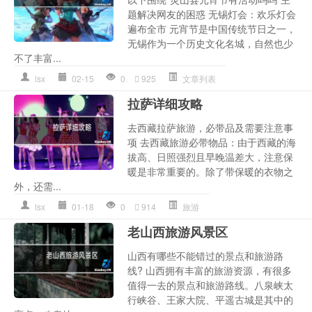
题解决网友的困惑 无锡灯会：欢乐灯会
遍布全市 元宵节是中国传统节日之一，
无锡作为一个历史文化名城，自然也少
不了丰富...
lsx
02-15
0
925
文章列表
拉萨详细攻略
去西藏拉萨旅游，必带品及需要注意事
项 去西藏旅游必带物品：由于西藏的海
拔高、日照强烈且早晚温差大，注意保
暖是非常重要的。除了带保暖的衣物之
外，还需...
lsx
01-18
0
914
旅游
老山西旅游风景区
山西有哪些不能错过的景点和旅游路
线? 山西拥有丰富的旅游资源，有很多
值得一去的景点和旅游路线。八泉峡太
行峡谷、王家大院、平遥古城是其中的