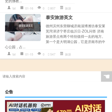
史的佛教...
tal
01-16
0
807
旅游
泰安旅游英文
德州滨州东营聊城济南淄博潍坊泰安莱
芜菏泽济宁枣庄临沂日-ZOL问答 济南
旅游景点有两个特别值得一去的地方。
第一个是大明湖公园，它是济南市的中
心公园，占...
tal
01-15
0
547
旅游
☚
公告