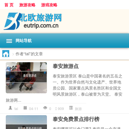
首 页
旅游攻略
游戏攻略
网站导航
>
作者“tal”的文章
泰安旅游点
泰安旅游景区 泰山是中国著名的五岳之
一。作为世界自然与文化遗产、世界地
质公园、国家重点风景名胜区和全国文
明风景旅游区，泰山被誉为天堂。 泰安
旅游两...
tal
04-11
0
909
旅游
泰安免费景点排行榜
泰安哪里可以免门票? 泰安是一个充满