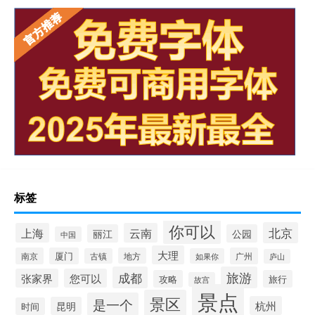
标签
你可以
北京
上海
云南
丽江
公园
中国
大理
南京
厦门
地方
广州
古镇
如果你
庐山
成都
旅游
张家界
您可以
攻略
旅行
故宫
景点
景区
是一个
杭州
昆明
时间