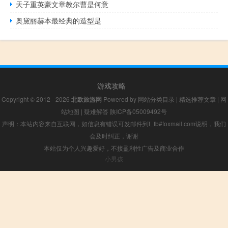
天子重英豪文章教尔曹是何意
奥黛丽赫本最经典的造型是
游戏攻略
Copyright © 2012 - 2026
北欧旅游网
Powered by
网站分类目录
|
精选推荐文章
|
网
站地图
|
疑难解答
陕ICP备05009492号
声明：本站内容来自互联网，如信息有错误可发邮件到f_fb#foxmail.com说明，我们
会及时纠正，谢谢
本站仅为个人兴趣爱好，不接盈利性广告及商业合作
小男孩