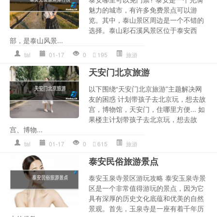
魅力的城市，有许多免费景点可以游
览。其中，泰山景区周边是一个不错的
选择。泰山彩石溪风景区位于泰安西
部，是泰山风景...
tal
01-17
0
195
旅游
天安门北京旅游
以下围绕“天安门北京旅游”主题解决网
友的困惑 计划带孩子去北京玩，想去故
宫，博物馆，天安门，住哪里方便... 如
果楼主计划带孩子去北京玩，想去故
宫、博物...
tal
01-17
0
615
旅游
泰安民俗旅游景点
泰安玉泉寺景区游玩攻略 泰安玉泉寺景
区是一个非常值得游玩的景点，因为它
具有深厚的历史文化底蕴和优美的自然
景观。首先，玉泉寺是一座有着千年历