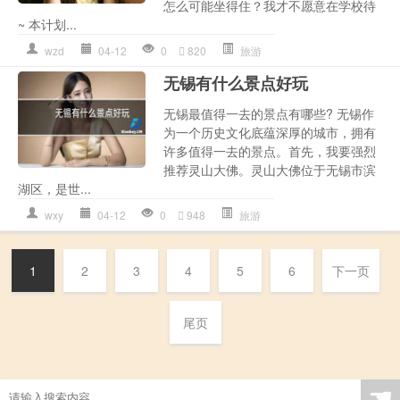
怎么可能坐得住？我才不愿意在学校待
~ 本计划...
wzd
04-12
0
820
旅游
无锡有什么景点好玩
无锡最值得一去的景点有哪些? 无锡作
为一个历史文化底蕴深厚的城市，拥有
许多值得一去的景点。首先，我要强烈
推荐灵山大佛。灵山大佛位于无锡市滨
湖区，是世...
wxy
04-12
0
948
旅游
1
2
3
4
5
6
下一页
尾页
☚