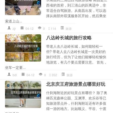
西省的首府，到三清山的距离适中，非
常适合自驾旅游。从南昌出发，可以选
择从南部外双溪服务区开始，然后乘坐
索道上山...
zjr
04-12
0
114
旅游
八达岭长城的旅行攻略
带老人去八达岭长城，如何能轻松一
些? 带老人去八达岭长城是一次美好的
旅行经历，但为了让他们能够轻松愉快
地游览，有几个要点需要注意。 首先，
坐车一定要...
bdl
04-12
0
352
旅游
北京庆王府旅游景点哪里好玩
什刹海附近的好玩景点有哪些？ 除了奥
林匹克森林公园、玉渊潭、欢乐谷等已
知旅游景点外，什刹海附近还有许多值
得一游的地方。比如顺义、平谷、十渡