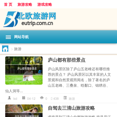
首 页
旅游攻略
游戏攻略
网站导航
>
旅游
庐山都有那些景点
庐山风景区除了庐山五老峰还有哪些推
荐的景点？ 庐山风景区以其丰富的人文
景观和自然景观而闻名，除了著名的庐
山五老峰、三叠泉、晗鄱口、锦绣谷、
仙人洞等...
lsd
04-12
0
438
旅游
自驾去三清山旅游攻略
求南昌到三清山自驾旅游攻略 南昌是江