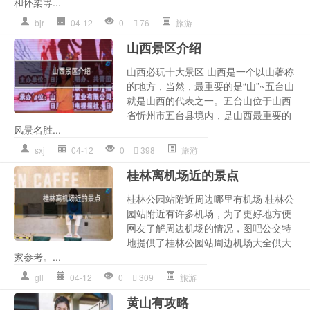
和怀柔等...
bjr
04-12
0
76
旅游
山西景区介绍
山西必玩十大景区 山西是一个以山著称
的地方，当然，最重要的是“山”~五台山
就是山西的代表之一。五台山位于山西
省忻州市五台县境内，是山西最重要的
风景名胜...
sxj
04-12
0
398
旅游
桂林离机场近的景点
桂林公园站附近周边哪里有机场 桂林公
园站附近有许多机场，为了更好地方便
网友了解周边机场的情况，图吧公交特
地提供了桂林公园站周边机场大全供大
家参考。...
gll
04-12
0
309
旅游
黄山有攻略