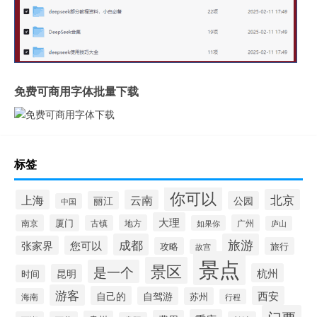
免费可商用字体批量下载
标签
你可以
北京
上海
云南
丽江
公园
中国
大理
南京
厦门
地方
广州
古镇
如果你
庐山
成都
旅游
张家界
您可以
攻略
旅行
故宫
景点
景区
是一个
杭州
昆明
时间
游客
自己的
西安
自驾游
苏州
海南
行程