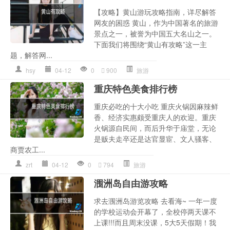
【攻略】黄山游玩攻略指南，详尽解答
网友的困惑 黄山，作为中国著名的旅游
景点之一，被誉为中国五大名山之一。
下面我们将围绕“黄山有攻略”这一主
题，解答网...
hsy
04-12
0
900
旅游
重庆特色美食排行榜
重庆必吃的十大小吃 重庆火锅因麻辣鲜
香、经济实惠颇受重庆人的欢迎。重庆
火锅源自民间，而后升华于庙堂，无论
是贩夫走卒还是达官显宦、文人骚客、
商贾农工...
zrt
04-12
0
794
旅游
涠洲岛自由游攻略
求去涠洲岛游览攻略 去看海~ 一年一度
的学校运动会开幕了，全校停两天课不
上课!!!而且周末没课，5大5天假期！我