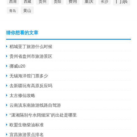
门票
重庆
费用
贵州
西湖
西藏
长沙
贵阳
黄山
青岛
猜你想看的文章
稻城亚丁旅游什么时候
贵州省盘州市旅游景区
挪威u20
无锡海洋馆门票多少
去新疆玩有高原反应吗
太古修仙攻略
云南滇东南旅游线路自驾游
“潇湘隔别兮水阔烟深”的出处是哪里
欧盟生物柴油标准
宜昌旅游景点排名