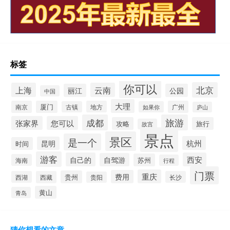
标签
你可以
北京
上海
云南
丽江
公园
中国
大理
南京
厦门
地方
广州
古镇
如果你
庐山
成都
旅游
张家界
您可以
攻略
旅行
故宫
景点
景区
是一个
杭州
昆明
时间
游客
自己的
西安
自驾游
苏州
海南
行程
门票
重庆
费用
贵州
西湖
西藏
长沙
贵阳
黄山
青岛
猜你想看的文章