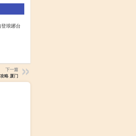
南登琅琊台
下一篇
 攻略 厦门