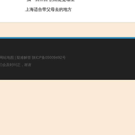
上海适合带父母去的地方
网站地图
|
疑难解答
陕ICP备05009492号
，我们会及时纠正，谢谢