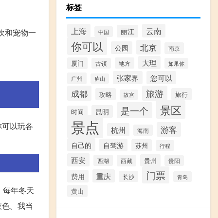
标签
上海
云南
丽江
欢和宠物一
中国
你可以
北京
公园
南京
大理
厦门
地方
古镇
如果你
张家界
您可以
广州
庐山
成都
旅游
攻略
旅行
故宫
景区
是一个
昆明
时间
景点
你可以玩各
游客
杭州
海南
自己的
自驾游
苏州
行程
西安
贵州
西湖
西藏
贵阳
门票
重庆
费用
长沙
青岛
，每年冬天
黄山
灰色。我当