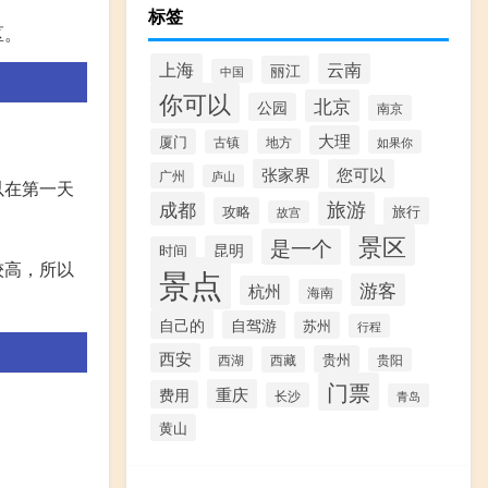
标签
区。
上海
云南
丽江
中国
你可以
北京
公园
南京
大理
厦门
地方
古镇
如果你
张家界
您可以
广州
庐山
以在第一天
成都
旅游
攻略
旅行
故宫
景区
是一个
昆明
时间
较高，所以
景点
游客
杭州
海南
自己的
自驾游
苏州
行程
西安
贵州
西湖
西藏
贵阳
门票
重庆
费用
长沙
青岛
黄山