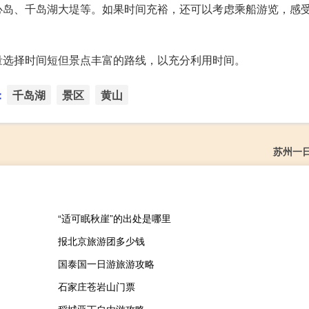
心岛、千岛湖大堤等。如果时间充裕，还可以考虑乘船游览，感
量选择时间短但景点丰富的路线，以充分利用时间。
：
千岛湖
景区
黄山
苏州一
“适可眠秋崖”的出处是哪里
报北京旅游团多少钱
国泰国一日游旅游攻略
石家庄苍岩山门票
稻城亚丁自由游攻略