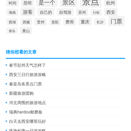
景点
景区
是一个
杭州
昆明
时间
游客
自己的
西安
自驾游
苏州
海南
行程
门票
重庆
费用
贵州
西湖
西藏
长沙
贵阳
黄山
青岛
猜你想看的文章
春节彭州天气怎样了
西安三日行旅游攻略
秦皇岛各景点门票
新疆旅游团购
河北周围的旅游地点
瑞典hardox耐磨板
白天去西安哪里玩好
珠海长隆一日游攻略