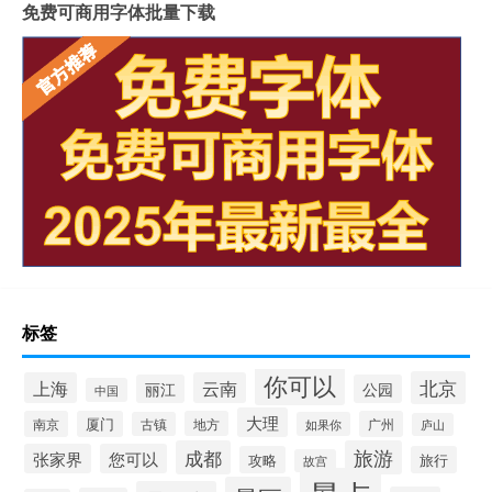
免费可商用字体批量下载
标签
你可以
北京
上海
云南
丽江
公园
中国
大理
南京
厦门
地方
广州
古镇
如果你
庐山
成都
旅游
张家界
您可以
攻略
旅行
故宫