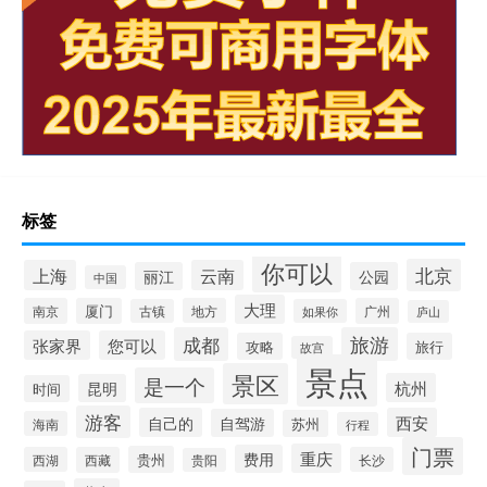
标签
你可以
北京
上海
云南
丽江
公园
中国
大理
南京
厦门
地方
广州
古镇
如果你
庐山
成都
旅游
张家界
您可以
攻略
旅行
故宫
景点
景区
是一个
杭州
昆明
时间
游客
自己的
西安
自驾游
苏州
海南
行程
门票
重庆
费用
贵州
西湖
西藏
长沙
贵阳