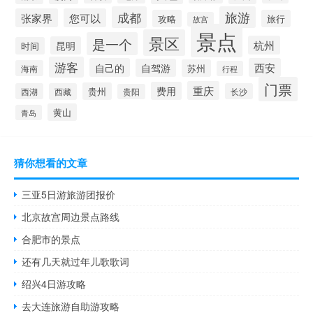
成都
旅游
张家界
您可以
攻略
旅行
故宫
景点
景区
是一个
杭州
昆明
时间
游客
自己的
西安
自驾游
苏州
海南
行程
门票
重庆
费用
贵州
西湖
西藏
长沙
贵阳
黄山
青岛
猜你想看的文章
三亚5日游旅游团报价
北京故宫周边景点路线
合肥市的景点
还有几天就过年儿歌歌词
绍兴4日游攻略
去大连旅游自助游攻略