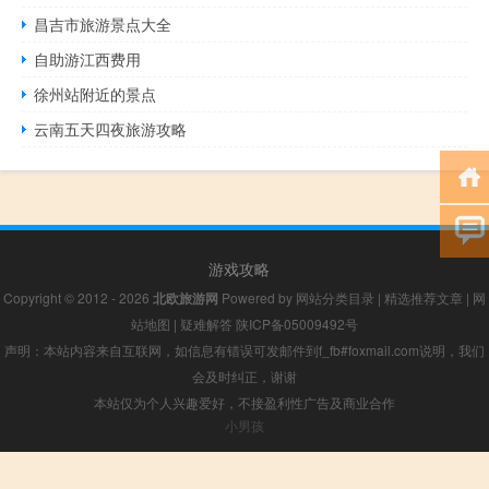
昌吉市旅游景点大全
自助游江西费用
徐州站附近的景点
云南五天四夜旅游攻略
游戏攻略
Copyright © 2012 - 2026
北欧旅游网
Powered by
网站分类目录
|
精选推荐文章
|
网
站地图
|
疑难解答
陕ICP备05009492号
声明：本站内容来自互联网，如信息有错误可发邮件到f_fb#foxmail.com说明，我们
会及时纠正，谢谢
本站仅为个人兴趣爱好，不接盈利性广告及商业合作
小男孩