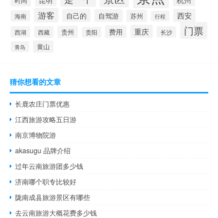
昆明
时间
游客
自己的
西安
自驾游
苏州
海南
行程
门票
重庆
费用
贵州
西湖
西藏
长沙
贵阳
黄山
青岛
猜你想看的文章
长鹿农庄门票优惠
江西旅游攻略五日游
南京博物院游
akasugu 品牌介绍
过年云南旅游团多少钱
济南哪个职专比较好
陇南成县旅游景区有哪些
去云南旅游大概花费多少钱