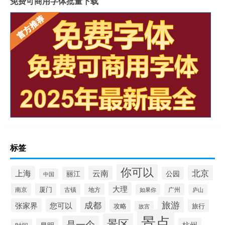
免费可商用字体批量下载
标签
你可以
北京
上海
云南
丽江
公园
中国
大理
南京
厦门
地方
广州
古镇
如果你
庐山
成都
旅游
张家界
您可以
攻略
旅行
故宫
景点
景区
是一个
杭州