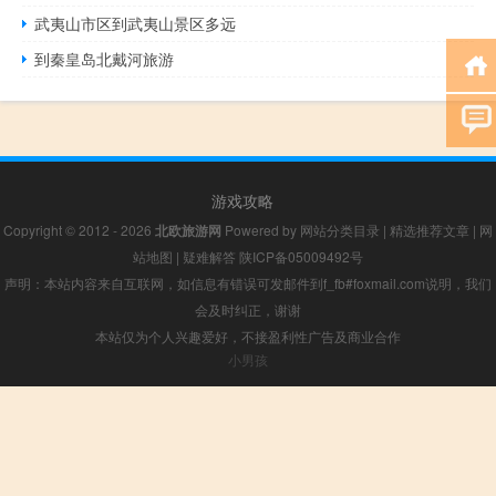
武夷山市区到武夷山景区多远
到秦皇岛北戴河旅游
游戏攻略
Copyright © 2012 - 2026
北欧旅游网
Powered by
网站分类目录
|
精选推荐文章
|
网
站地图
|
疑难解答
陕ICP备05009492号
声明：本站内容来自互联网，如信息有错误可发邮件到f_fb#foxmail.com说明，我们
会及时纠正，谢谢
本站仅为个人兴趣爱好，不接盈利性广告及商业合作
小男孩