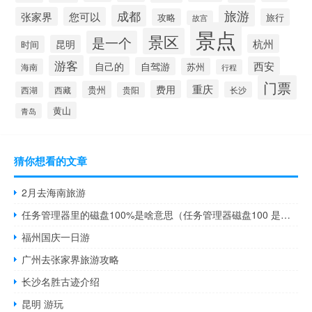
成都
旅游
张家界
您可以
攻略
旅行
故宫
景点
景区
是一个
杭州
昆明
时间
游客
自己的
西安
自驾游
苏州
海南
行程
门票
重庆
费用
贵州
西湖
西藏
长沙
贵阳
黄山
青岛
猜你想看的文章
2月去海南旅游
任务管理器里的磁盘100%是啥意思（任务管理器磁盘100 是什么意思）
福州国庆一日游
广州去张家界旅游攻略
长沙名胜古迹介绍
昆明 游玩