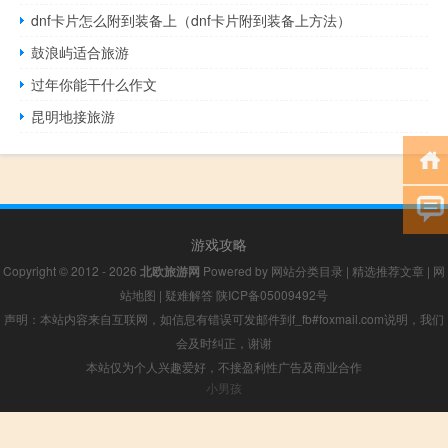
dnf卡片怎么附到装备上（dnf卡片附到装备上方法）
鼓浪屿适合旅游
过年你能干什么作文
昆明地接旅游
游戏攻略
Copyright © 2012 - 2026
北欧旅游网
Powered by
网站分类目录
|
精选推荐文章
|
网
站地图
|
疑难解答
陕ICP备05009492号
声明：本站内容来自互联网，如信息有错误可发邮件到f_fb#foxmail.com说明，我们
会及时纠正，谢谢
本站仅为个人兴趣爱好，不接盈利性广告及商业合作
小男孩