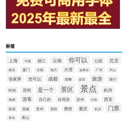
标签
你可以
北京
上海
云南
丽江
公园
中国
大理
南京
厦门
地方
广州
古镇
如果你
庐山
成都
旅游
张家界
您可以
攻略
旅行
故宫
景点
景区
是一个
杭州
昆明
时间
游客
自己的
西安
自驾游
苏州
海南
行程
门票
重庆
费用
贵州
西湖
西藏
长沙
贵阳
黄山
青岛