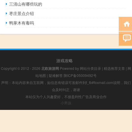
三清山有哪些玩的
枣庄景点介绍
鸭掌木有毒吗
游戏攻略
Copyright © 2012 - 2026
北欧旅游网
Powered by
网站分类目录
|
精选推荐文章
|
网
站地图
|
疑难解答
陕ICP备05009492号
声明：本站内容来自互联网，如信息有错误可发邮件到f_fb#foxmail.com说明，我们
会及时纠正，谢谢
本站仅为个人兴趣爱好，不接盈利性广告及商业合作
小男孩