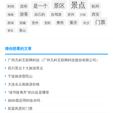
景点
景区
是一个
杭州
昆明
时间
游客
自己的
西安
自驾游
苏州
海南
行程
门票
重庆
费用
贵州
西湖
西藏
长沙
贵阳
黄山
青岛
猜你想看的文章
广州凡科互联网科技（广州凡科互联网科技股份有限公司）
四川景点十大旅游景点
宁波旅游普陀山
大连去云南旅游价格
“读书疑夷齐”的出处是哪里
抹bb霜还用卸妆水吗
驼梁风景区门票