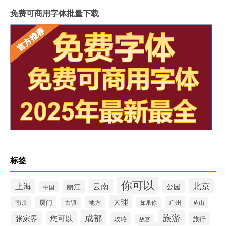
免费可商用字体批量下载
标签
你可以
北京
上海
云南
丽江
公园
中国
大理
南京
厦门
地方
广州
古镇
如果你
庐山
成都
旅游
张家界
您可以
攻略
旅行
故宫