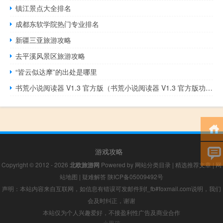
镇江景点大全排名
成都东软学院热门专业排名
新疆三亚旅游攻略
去平溪风景区旅游攻略
“皆云似达摩”的出处是哪里
书荒小说阅读器 V1.3 官方版（书荒小说阅读器 V1.3 官方版功能简介）
游戏攻略
Copyright © 2012 - 2026
北欧旅游网
Powered by
网站分类目录
|
精选推荐文章
|
网
站地图
|
疑难解答
陕ICP备05009492号
声明：本站内容来自互联网，如信息有错误可发邮件到f_fb#foxmail.com说明，我们
会及时纠正，谢谢
本站仅为个人兴趣爱好，不接盈利性广告及商业合作
小男孩