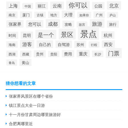
你可以
北京
上海
云南
丽江
公园
中国
大理
南京
厦门
地方
广州
古镇
如果你
庐山
成都
旅游
张家界
您可以
攻略
旅行
故宫
景点
景区
是一个
杭州
昆明
时间
游客
自己的
西安
自驾游
苏州
海南
行程
门票
重庆
费用
贵州
西湖
西藏
长沙
贵阳
黄山
青岛
猜你想看的文章
张家界风景区在哪个省份
镇江景点大全一日游
十一月份甘肃周边哪里旅游好
合肥离哪里近