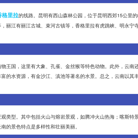
香格里拉
的线路。昆明有西山森林公园，位于昆明西郊15公里
等，丽江有丽江古城、束河古镇等，香格里拉有虎跳峡、明永宁
植物王国，这里有大象、孔雀、金丝猴等特色动物。此外，云南
丰富的水资源，有金沙江、滇池等著名的水景。总之，云南以其
景观类型。其中包括火山与熔岩景观，如腾冲火山热海；喀斯特
云南的景色特点是多样性和壮丽美丽。