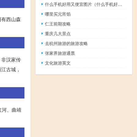
什么手机好用又便宜图片（什么手机好用又便宜）
哪里买元宵馅
明有西山森
仁王前期攻略
。
重庆几大景点
去杭州旅游的旅游攻略
张家界旅游通票
，非汉家传
文化旅游英文
丽江古城，
红河、曲靖