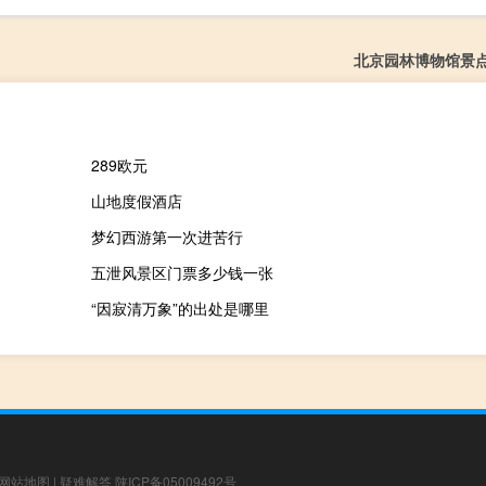
北京园林博物馆景
289欧元
山地度假酒店
梦幻西游第一次进苦行
五泄风景区门票多少钱一张
“因寂清万象”的出处是哪里
网站地图
|
疑难解答
陕ICP备05009492号