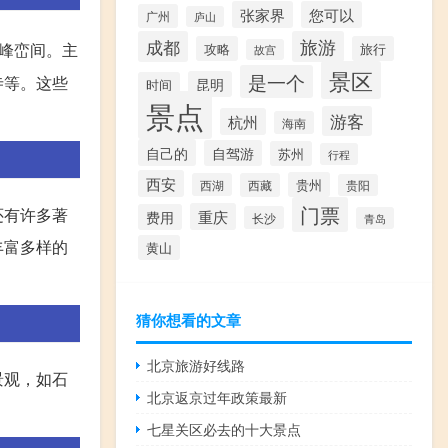
张家界
您可以
广州
庐山
成都
旅游
的峰峦间。主
攻略
旅行
故宫
景区
是一个
寺等。这些
昆明
时间
景点
游客
杭州
海南
自己的
自驾游
苏州
行程
西安
贵州
西湖
西藏
贵阳
门票
还有许多著
重庆
费用
长沙
青岛
丰富多样的
黄山
猜你想看的文章
北京旅游好线路
景观，如石
北京返京过年政策最新
七星关区必去的十大景点