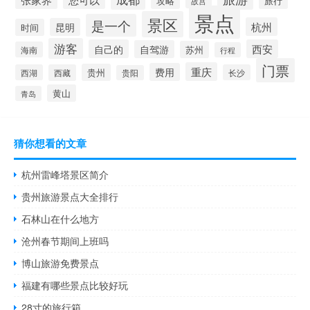
攻略
旅行
故宫
景点
景区
是一个
杭州
昆明
时间
游客
自己的
西安
自驾游
苏州
海南
行程
门票
重庆
费用
贵州
西湖
西藏
长沙
贵阳
黄山
青岛
猜你想看的文章
杭州雷峰塔景区简介
贵州旅游景点大全排行
石林山在什么地方
沧州春节期间上班吗
博山旅游免费景点
福建有哪些景点比较好玩
28寸的旅行箱