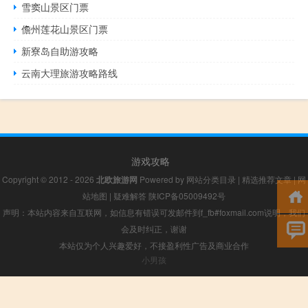
雪窦山景区门票
儋州莲花山景区门票
新寮岛自助游攻略
云南大理旅游攻略路线
游戏攻略
Copyright © 2012 - 2026
北欧旅游网
Powered by
网站分类目录
|
精选推荐文章
|
网
站地图
|
疑难解答
陕ICP备05009492号
声明：本站内容来自互联网，如信息有错误可发邮件到f_fb#foxmail.com说明，我们
会及时纠正，谢谢
本站仅为个人兴趣爱好，不接盈利性广告及商业合作
小男孩