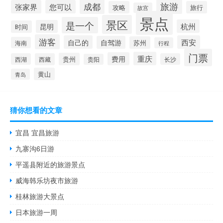
成都
旅游
张家界
您可以
攻略
旅行
故宫
景点
景区
是一个
杭州
昆明
时间
游客
自己的
西安
自驾游
苏州
海南
行程
门票
重庆
费用
贵州
西湖
西藏
长沙
贵阳
黄山
青岛
猜你想看的文章
宜昌 宜昌旅游
九寨沟6日游
平遥县附近的旅游景点
威海韩乐坊夜市旅游
桂林旅游大景点
日本旅游一周