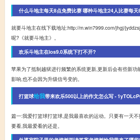
什么斗地主每天8点免费比赛 哪种斗地主24人比赛每天
就要斗地主在线下载地址:http://m.win7999.com/jhg
呢?《就要斗地主》。
欢乐斗地主在ios9.0系统下打不开?
苹果为了抵制越狱进行频繁的系统更新,更新后会有些新功
影响,也不会因为升级信号变的。
给我
打篮球
带来欢乐500以上的作文怎么写 - 1yTOLcP6f
篇一:我爱打篮球打篮球,是我最喜欢的运动。只要有一天不
要看,我最爱看的还是。
外婆家院子里的老槐树阅读答案老槐树给我带来了哪些欢乐