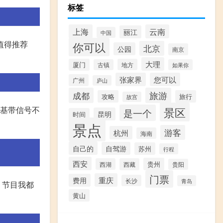
标签
上海
云南
丽江
中国
主值得推荐
你可以
北京
公园
南京
大理
厦门
地方
古镇
如果你
张家界
您可以
广州
庐山
成都
旅游
攻略
旅行
故宫
与基带信号不
景区
是一个
昆明
时间
景点
游客
杭州
海南
自己的
自驾游
苏州
行程
西安
贵州
西湖
西藏
贵阳
门票
重庆
费用
长沙
青岛
》节目我都
黄山