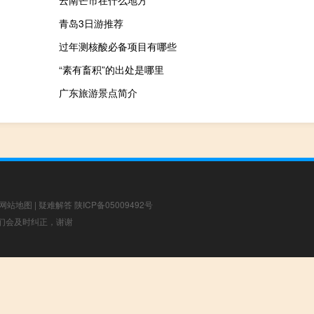
青岛3日游推荐
过年测核酸必备项目有哪些
“素有畜积”的出处是哪里
广东旅游景点简介
网站地图
|
疑难解答
陕ICP备05009492号
，我们会及时纠正，谢谢