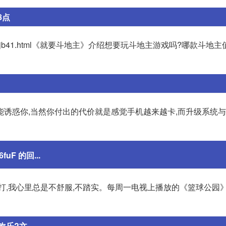
8点
j/jyddzsjb41.html《就要斗地主》介绍想要玩斗地主游戏吗?哪款斗地
能诱惑你,当然你付出的代价就是感觉手机越来越卡,而升级系统
uF 的回...
打,我心里总是不舒服,不踏实。每周一电视上播放的《篮球公园
?文...