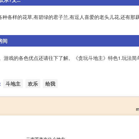
种各样的花草,有碧绿的君子兰,有逗人喜爱的老头儿花,还有那
房间
。游戏的各色优点还请往下了解。《贪玩斗地主》特色1.玩法简
：
斗地主
欢乐
给我
m
云南芒市在什么地方