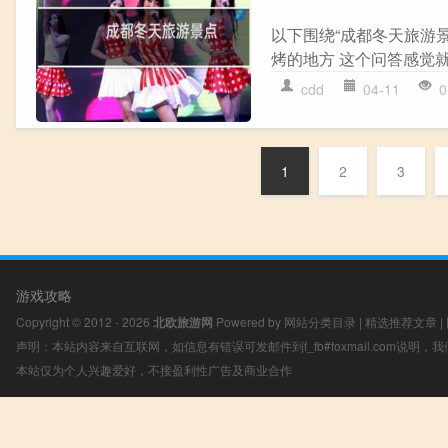
以下围绕“成都冬天旅游
烤的地方 这个问答感觉就
cdd
04-11
0
1
2
3
游戏攻略
Copyright © 2012 - 2026
北欧旅游网
Powered by
网站分类目录
|
精选推荐文章
|
声明：本站内容来自互联网，如信息有错误可发邮件到f_fb#foxmail.com说明
本站仅为个人兴趣爱好，不接盈利性广告及商业合作