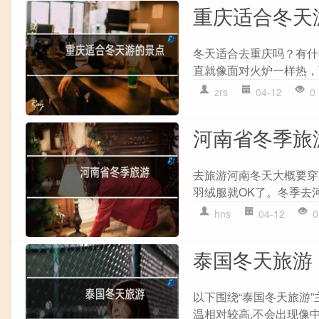
重庆适合冬天
冬天适合去重庆吗？有什
直就像面对火炉一样热，而
zrs
04-12
0
河南省冬季旅
去旅游河南冬天大概要穿
羽绒服就OK了。冬季去河
hns
04-12
0
泰国冬天旅游
以下围绕“泰国冬天旅游”
温相对较高,不会出现像中