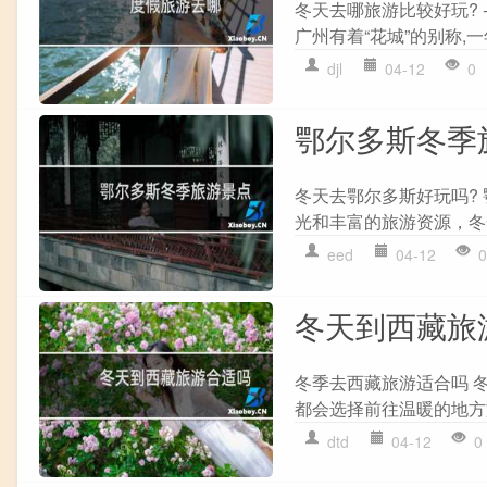
冬天去哪旅游比较好玩? 
广州有着“花城”的别称,一
djl
04-12
0
鄂尔多斯冬季
冬天去鄂尔多斯好玩吗?
光和丰富的旅游资源，冬季
eed
04-12
0
冬天到西藏旅
冬季去西藏旅游适合吗 
都会选择前往温暖的地方
dtd
04-12
0