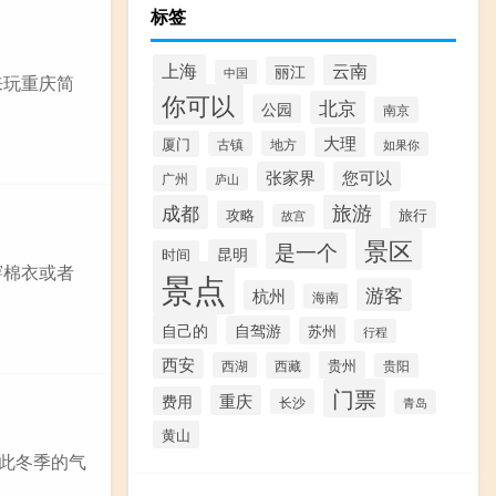
标签
上海
云南
丽江
中国
来玩重庆简
你可以
北京
公园
南京
大理
厦门
地方
古镇
如果你
张家界
您可以
广州
庐山
成都
旅游
攻略
旅行
故宫
景区
是一个
昆明
时间
穿棉衣或者
景点
游客
杭州
海南
自己的
自驾游
苏州
行程
西安
贵州
西湖
西藏
贵阳
门票
重庆
费用
长沙
青岛
黄山
因此冬季的气