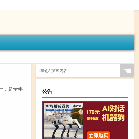
☚
一，是全年
公告