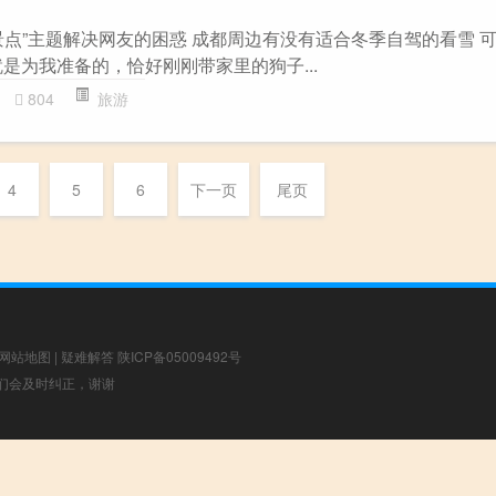
景点”主题解决网友的困惑 成都周边有没有适合冬季自驾的看雪 
是为我准备的，恰好刚刚带家里的狗子...
804
旅游
4
5
6
下一页
尾页
网站地图
|
疑难解答
陕ICP备05009492号
，我们会及时纠正，谢谢