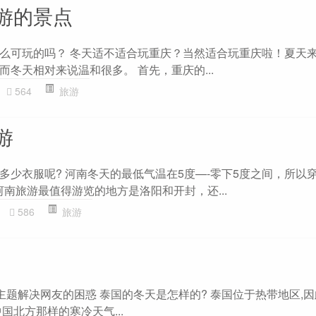
游的景点
么可玩的吗？ 冬天适不适合玩重庆？当然适合玩重庆啦！夏天
冬天相对来说温和很多。 首先，重庆的...
564
旅游
游
多少衣服呢? 河南冬天的最低气温在5度—-零下5度之间，所以
南旅游最值得游览的地方是洛阳和开封，还...
586
旅游
主题解决网友的困惑 泰国的冬天是怎样的? 泰国位于热带地区,
国北方那样的寒冷天气...