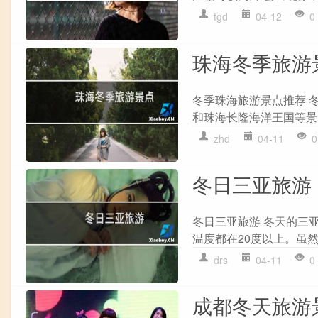
tgd
04-12
0
珠海冬季旅游
冬季珠海旅游景点推荐 
和珠海长隆海洋王国等景
zhd
04-11
0
冬日三亚旅游
冬日三亚旅游 冬天的三
温度都在20度以上。虽然
drs
04-11
0
成都冬天旅游