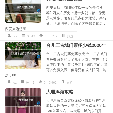
西安周边，有哪些值得一去的景点推
荐? 西安在历史上是十多朝古都，旅游
景点繁多。著名的景点有大雁塔、兵马
俑、华清池等。而除了这些知名景点，
西安周边还有...
hcz
04-12
0
749
旅游
台儿庄古城门票多少钱2020年
台儿庄古城门票免票政策 台儿庄古城门
票免费政策涵盖了几个人群。首先，1.6
周岁以下的儿童和身高1.4米以下的儿童
可以免费入园，但需要有成人陪同。其
次，60...
tez
04-12
0
962
旅游
大理洱海攻略
大理洱海自驾游应该如何规划行程? 洱
海是大理的一大景点，官方路线大约是
130公里左右。从大理古城的东门开