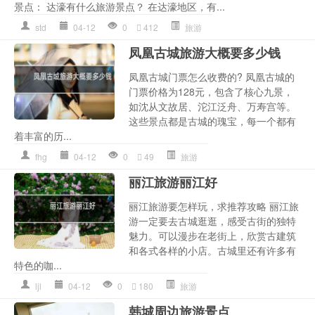
景点： 达濠有什么旅游景点？ 在达濠地区，有...
std
04-12
0
412
旅游
凤凰古城旅游大概要多少钱
凤凰古城门票怎么收费的? 凤凰古城的
门票价格为128元，包含了核心九景，
如沈从文故居、沱江泛舟、万寿宫等。
这些景点都是古城的瑰宝，每一个都有
着丰富的历...
fhg
04-12
0
49
旅游
丽江旅游丽江好
丽江旅游要怎样玩，求推荐攻略 丽江旅
游一定要去古城逛逛，感受古街的独特
魅力。可以漫步在老街上，欣赏古建筑
和各式各样的小店。古城里还有许多有
特色的咖...
ljl
04-12
0
180
旅游
韩城周边旅游景点