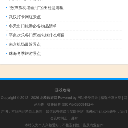
“数声孤枕堪垂泪”的出处是哪里
武汉打卡网红景点
冬天出门旅游必备物品清单
平泉欢乐谷门票都包括什么项目
南京机场最近景点
珠海冬季旅游景点
游戏攻略
Copyright © 2012 - 2026
北欧旅游网
Powered by
网站分类目录
|
精选推荐文章
|
网
站地图
|
疑难解答
陕ICP备05009492号
声明：本站内容来自互联网，如信息有错误可发邮件到f_fb#foxmail.com说明，我们
会及时纠正，谢谢
本站仅为个人兴趣爱好，不接盈利性广告及商业合作