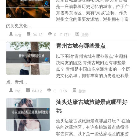
是一座满载着历史记忆的城市，位于广
东省粤东地区，素有“凤城”之称。作为
潮州文化的重要发源地，潮州拥有丰富
的历史文化...
czg
04-12
0
171
旅游
青州古城有哪些景点
以下围绕“青州古城有哪些景点”主题解
决网友的困惑 青州古城附近有哪些景
点？ 青州是中国山东省潍坊市的一个历
史文化名城，拥有丰富的历史遗迹和景
点。青州...
rzg
04-12
0
16
旅游
汕头达濠古城旅游景点哪里好
玩
汕头达濠古城旅游景点哪里好玩？ 在汕
头的达濠地区，有许多旅游景点值得游
客去探索。以下是一些达濠地区的旅游