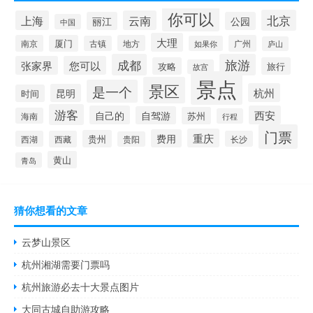
你可以
北京
上海
云南
丽江
公园
中国
大理
南京
厦门
地方
广州
古镇
如果你
庐山
成都
旅游
张家界
您可以
攻略
旅行
故宫
景点
景区
是一个
杭州
昆明
时间
游客
自己的
西安
自驾游
苏州
海南
行程
门票
重庆
费用
贵州
西湖
西藏
长沙
贵阳
黄山
青岛
猜你想看的文章
云梦山景区
杭州湘湖需要门票吗
杭州旅游必去十大景点图片
大同古城自助游攻略