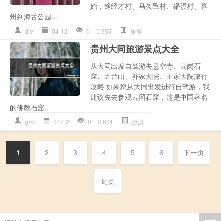
始，途经才村、马久邑村、磻溪村、喜
州到海舌公园...
dle
04-12
0
355
旅游
贵州大同旅游景点大全
从大同出发自驾游去悬空寺、云岗石
窟、五台山、乔家大院、王家大院旅行
攻略 如果您从大同出发进行自驾游，我
建议先去参观云冈石窟，这是中国著名
的佛教石窟...
gzd
04-12
0
684
旅游
1
2
3
4
5
6
下一页
尾页