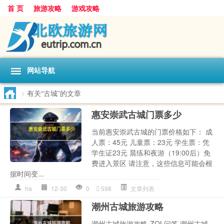
首 页
旅游攻略
游戏攻略
网站导航
>
有关“古城”的文章
惠安崇武古城门票多少
当前惠安崇武古城的门票价格如下： 成
人票：45元 儿童票：23元 学生票：凭
学生证23元 晨练和夜游（19:00后）免
费进入景区 请注意，这些信息可能会根
据时间变...
ha
12-30
0
598
文章列表
潮州古城旅游攻略
潮州古城旅游攻略-ZOL问答 潮州古城